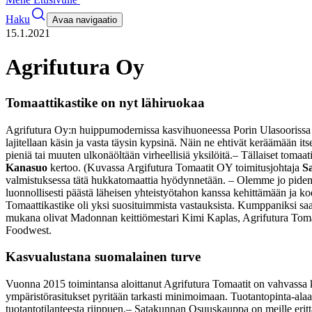
Haku
Avaa navigaatio
15.1.2021
Agrifutura Oy
Tomaattikastike on nyt lähiruokaa
Agrifutura Oy:n huippumodernissa kasvihuoneessa Porin Ulasoorissa kasv
lajitellaan käsin ja vasta täysin kypsinä. Näin ne ehtivät keräämään
pieniä tai muuten ulkonäöltään virheellisiä yksilöitä.
– Tällaiset tomaat
Kanasuo
kertoo. (Kuvassa Argifutura Tomaatit OY toimitusjohtaja
S
valmistuksessa tätä hukkatomaattia hyödynnetään.
– Olemme jo pidem
luonnollisesti päästä läheisen yhteistyötahon kanssa kehittämään ja k
Tomaattikastike oli yksi suosituimmista vastauksista. Kumppaniksi saat
mukana olivat Madonnan keittiömestari Kimi Kaplas, Agrifutura Tomaa
Foodwest.
Kasvualustana suomalainen turve
Vuonna 2015 toimintansa aloittanut Agrifutura Tomaatit on vahvassa k
ympäristörasitukset pyritään tarkasti minimoimaan. Tuotantopinta-alaa 
tuotantotilanteesta riippuen.
– Satakunnan Osuuskauppa on meille erittä