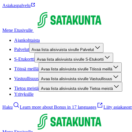
Asiakaspalvelu
Mene Etusivulle
Ajankohtaista
Palvelut
Avaa lista alisivuista sivulle Palvelut
S-Etukortti
Avaa lista alisivuista sivulle S-Etukortti
Töissä meillä
Avaa lista alisivuista sivulle Töissä meillä
Vastuullisuus
Avaa lista alisivuista sivulle Vastuullisuus
Tietoa meistä
Avaa lista alisivuista sivulle Tietoa meistä
Yrityksille
Haku
Learn more about Bonus in 17 languages
Liity asiakasom
Mene Etusivulle