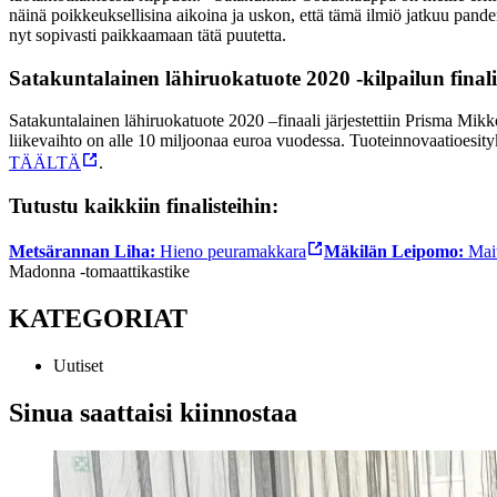
näinä poikkeuksellisina aikoina ja uskon, että tämä ilmiö jatkuu pand
nyt sopivasti paikkaamaan tätä puutetta.
Satakuntalainen lähiruokatuote 2020 -kilpailun finalis
Satakuntalainen lähiruokatuote 2020 –finaali järjestettiin Prisma Mik
liikevaihto on alle 10 miljoonaa euroa vuodessa. Tuoteinnovaatioesity
TÄÄLTÄ
.
Tutustu kaikkiin finalisteihin:
Metsärannan Liha:
Hieno peuramakkara
Mäkilän Leipomo:
Mai
Madonna -tomaattikastike
KATEGORIAT
Uutiset
Sinua saattaisi kiinnostaa