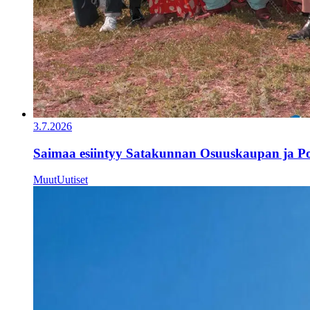
3.7.2026
Saimaa esiintyy Satakunnan Osuuskaupan ja Por
Muut
Uutiset