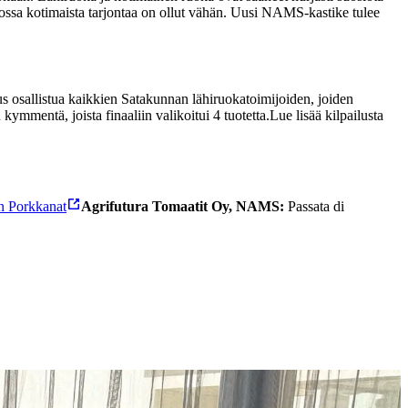
jossa kotimaista tarjontaa on ollut vähän. Uusi NAMS-kastike tulee
us osallistua kaikkien Satakunnan lähiruokatoimijoiden, joiden
mmentä, joista finaaliin valikoitui 4 tuotetta.
Lue lisää kilpailusta
in Porkkanat
Agrifutura Tomaatit Oy, NAMS:
Passata di