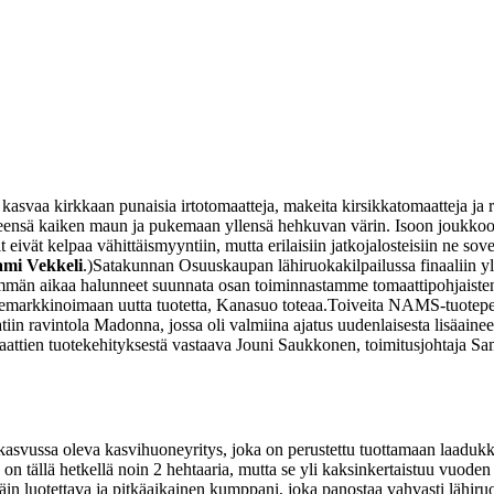
aa kirkkaan punaisia irtotomaatteja, makeita kirsikkatomaatteja ja raikk
 itseensä kaiken maun ja pukemaan yllensä hehkuvan värin. Isoon joukko
it eivät kelpaa vähittäismyyntiin, mutta erilaisiin jatkojalosteisiin ne s
ami Vekkeli
.)
Satakunnan Osuuskaupan lähiruokakilpailussa finaaliin 
män aikaa halunneet suunnata osan toiminnastamme tomaattipohjaisten
oemarkkinoimaan uutta tuotetta, Kanasuo toteaa.
Toiveita NAMS-tuoteper
iin ravintola Madonna, jossa oli valmiina ajatus uudenlaisesta lisäaineet
ttien tuotekehityksestä vastaava Jouni Saukkonen, toimitusjohtaja Sam
asvussa oleva kasvihuoneyritys, joka on perustettu tuottamaan laadukk
on tällä hetkellä noin 2 hehtaaria, mutta se yli kaksinkertaistuu vuode
in luotettava ja pitkäaikainen kumppani, joka panostaa vahvasti lähiruo