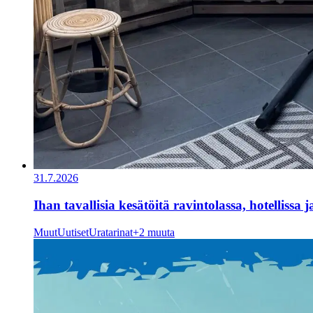
31.7.2026
Ihan tavallisia kesätöitä ravintolassa, hotellissa 
Muut
Uutiset
Uratarinat
+2 muuta