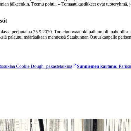
emian jälkeenkin, Teemu pohtii.
– Tomaattikastikkeet ovat tuoteryhmä, 
tit
kolassa perjantaina 25.9.2020. Tuoteinnovaatiokilpailuun oli mahdollisu
ksiä palautui määräaikaan mennessä Satakunnan Osuuskaupalle parisen ky
tosuklaa Cookie Dough -pakastetaikina
Sunniemen kartano:
Pariis