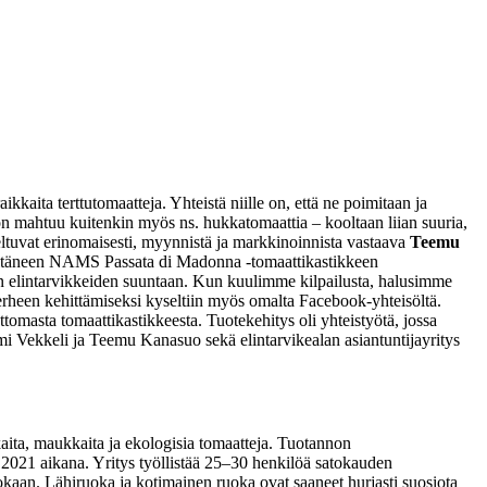
aita terttutomaatteja. Yhteistä niille on, että ne poimitaan ja
on mahtuu kuitenkin myös ns. hukkatomaattia – kooltaan liian suuria,
oveltuvat erinomaisesti, myynnistä ja markkinoinnista vastaava
Teemu
yltäneen NAMS Passata di Madonna -tomaattikastikkeen
 elintarvikkeiden suuntaan. Kun kuulimme kilpailusta, halusimme
heen kehittämiseksi kyseltiin myös omalta Facebook-yhteisöltä.
tomasta tomaattikastikkeesta. Tuotekehitys oli yhteistyötä, jossa
i Vekkeli ja Teemu Kanasuo sekä elintarvikealan asiantuntijayritys
aita, maukkaita ja ekologisia tomaatteja. Tuotannon
n 2021 aikana. Yritys työllistää 25–30 henkilöä satokauden
kaan. Lähiruoka ja kotimainen ruoka ovat saaneet hurjasti suosiota