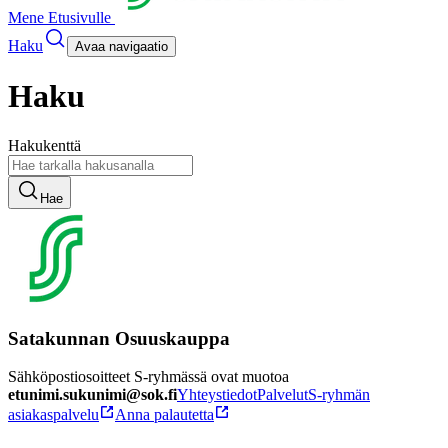
Mene Etusivulle
Haku
Avaa navigaatio
Haku
Hakukenttä
Hae
Satakunnan Osuuskauppa
Sähköpostiosoitteet S-ryhmässä ovat muotoa
etunimi.sukunimi@sok.fi
Yhteystiedot
Palvelut
S-ryhmän
asiakaspalvelu
Anna palautetta