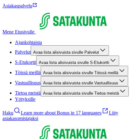
Asiakaspalvelu
Mene Etusivulle
Ajankohtaista
Palvelut
Avaa lista alisivuista sivulle Palvelut
S-Etukortti
Avaa lista alisivuista sivulle S-Etukortti
Töissä meillä
Avaa lista alisivuista sivulle Töissä meillä
Vastuullisuus
Avaa lista alisivuista sivulle Vastuullisuus
Tietoa meistä
Avaa lista alisivuista sivulle Tietoa meistä
Yrityksille
Haku
Learn more about Bonus in 17 languages
Liity
asiakasomistajaksi