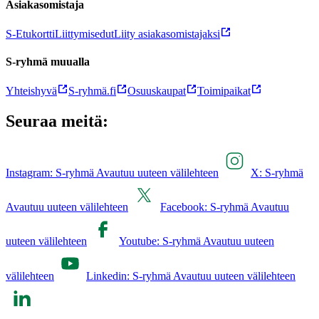
Asiakasomistaja
S-Etukortti
Liittymisedut
Liity asiakasomistajaksi
S-ryhmä muualla
Yhteishyvä
S-ryhmä.fi
Osuuskaupat
Toimipaikat
Seuraa meitä:
Instagram: S-ryhmä Avautuu uuteen välilehteen
X: S-ryhmä
Avautuu uuteen välilehteen
Facebook: S-ryhmä Avautuu
uuteen välilehteen
Youtube: S-ryhmä Avautuu uuteen
välilehteen
Linkedin: S-ryhmä Avautuu uuteen välilehteen