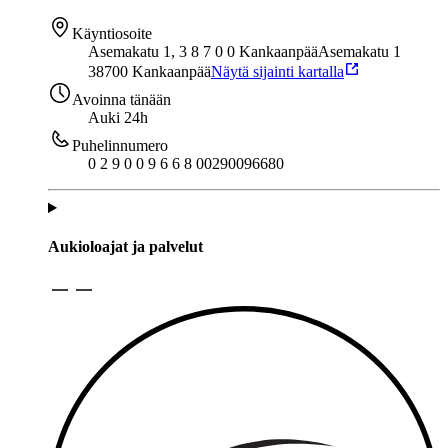
Käyntiosoite
Asemakatu 1, 3 8 7 0 0 Kankaanpää
Asemakatu 1
38700 Kankaanpää
Näytä sijainti kartalla
Avoinna tänään
Auki 24h
Puhelinnumero
0 2 9 0 0 9 6 6 8 0
0290096680
Aukioloajat ja palvelut