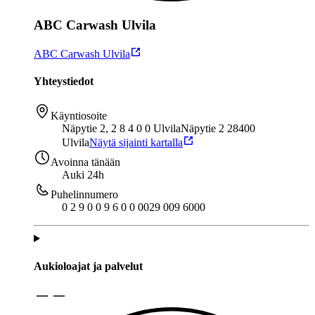
ABC Carwash Ulvila
ABC Carwash Ulvila
Yhteystiedot
Käyntiosoite
Näpytie 2, 2 8 4 0 0 Ulvila
Näpytie 2 28400
Ulvila
Näytä sijainti kartalla
Avoinna tänään
Auki 24h
Puhelinnumero
0 2 9 0 0 9 6 0 0 0
029 009 6000
Aukioloajat ja palvelut