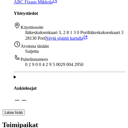
ABC Fixaus Mikkola
Yhteystiedot
Käyntiosoite
Itäkeskuksenkaari 3, 2 8 1 3 0 Pori
Itäkeskuksenkaari 3
28130 Pori
Näytä sijainti kartalla
Avoinna tänään
Suljettu
Puhelinnumero
0 2 9 0 0 4 2 9 5 0
029 004 2950
Aukioloajat
Lataa lisää
Toimipaikat