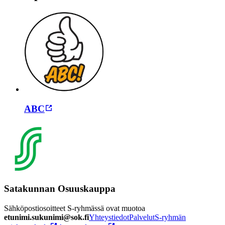
ABC
Satakunnan Osuuskauppa
Sähköpostiosoitteet S-ryhmässä ovat muotoa
etunimi.sukunimi@sok.fi
Yhteystiedot
Palvelut
S-ryhmän