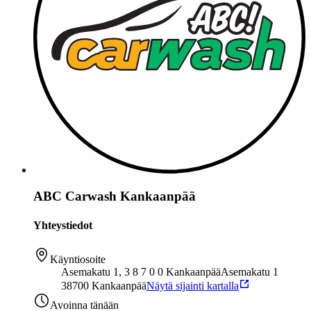
ABC Carwash Kankaanpää
Yhteystiedot
Käyntiosoite
Asemakatu 1, 3 8 7 0 0 Kankaanpää
Asemakatu 1
38700 Kankaanpää
Näytä sijainti kartalla
Avoinna tänään