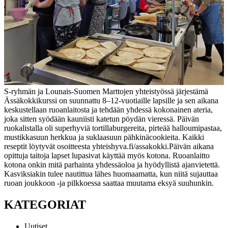
S-ryhmän ja Lounais-Suomen Marttojen yhteistyössä järjestämä
Ässäkokkikurssi on suunnattu 8–12-vuotiaille lapsille ja sen aikana
keskustellaan ruoanlaitosta ja tehdään yhdessä kokonainen ateria,
joka sitten syödään kauniisti katetun pöydän vieressä. Päivän
ruokalistalla oli superhyviä tortillaburgereita, pirteää halloumipastaa,
mustikkasuun herkkua ja suklaasuun pähkinäcookieita. Kaikki
reseptit löytyvät osoitteesta yhteishyva.fi/assakokki.
Päivän aikana
opittuja taitoja lapset lupasivat käyttää myös kotona. Ruoanlaitto
kotona onkin mitä parhainta yhdessäoloa ja hyödyllistä ajanvietettä.
Kasviksiakin tulee nautittua lähes huomaamatta, kun niitä sujauttaa
ruoan joukkoon -ja pilkkoessa saattaa muutama eksyä suuhunkin.
KATEGORIAT
Uutiset