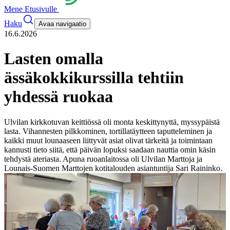
Mene Etusivulle
Haku
Avaa navigaatio
16.6.2026
Lasten omalla
ässäkokkikurssilla tehtiin
yhdessä ruokaa
Ulvilan kirkkotuvan keittiössä oli monta keskittynyttä, myssypäistä
lasta. Vihannesten pilkkominen, tortillatäytteen taputteleminen ja
kaikki muut lounaaseen liittyvät asiat olivat tärkeitä ja toimintaan
kannusti tieto siitä, että päivän lopuksi saadaan nauttia omin käsin
tehdystä ateriasta. Apuna ruoanlaitossa oli Ulvilan Marttoja ja
Lounais-Suomen Marttojen kotitalouden asiantuntija Sari Raininko.