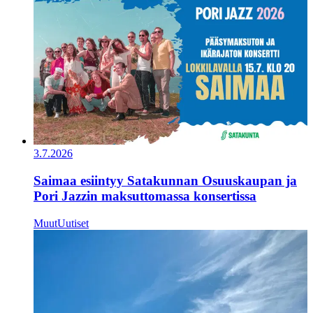
3.7.2026
Saimaa esiintyy Satakunnan Osuuskaupan ja
Pori Jazzin maksuttomassa konsertissa
Muut
Uutiset