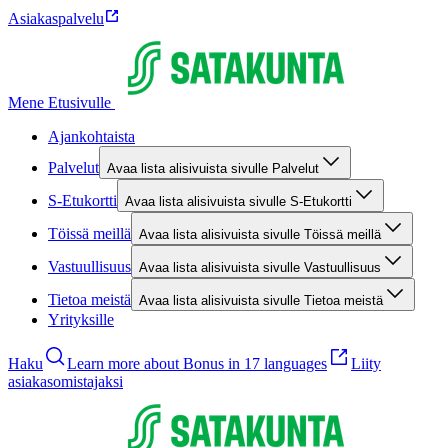
Asiakaspalvelu
Mene Etusivulle
Ajankohtaista
Palvelut
Avaa lista alisivuista sivulle Palvelut
S-Etukortti
Avaa lista alisivuista sivulle S-Etukortti
Töissä meillä
Avaa lista alisivuista sivulle Töissä meillä
Vastuullisuus
Avaa lista alisivuista sivulle Vastuullisuus
Tietoa meistä
Avaa lista alisivuista sivulle Tietoa meistä
Yrityksille
Haku
Learn more about Bonus in 17 languages
Liity
asiakasomistajaksi