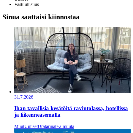
Vastuullisuus
Sinua saattaisi kiinnostaa
31.7.2026
Ihan tavallisia kesätöitä ravintolassa, hotellissa
ja liikenneasemalla
Muut
Uutiset
Uratarinat
+2 muuta