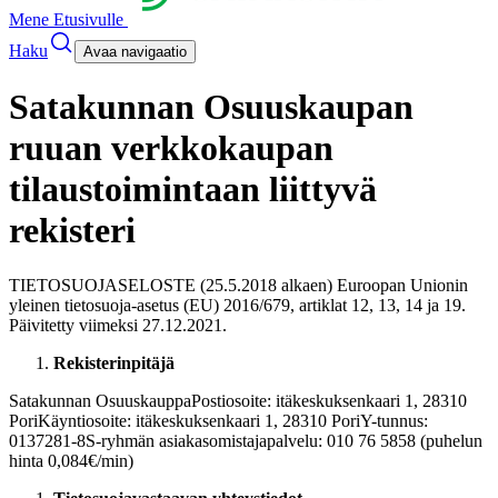
Mene Etusivulle
Haku
Avaa navigaatio
Satakunnan Osuuskaupan
ruuan verkkokaupan
tilaustoimintaan liittyvä
rekisteri
TIETOSUOJASELOSTE (25.5.2018 alkaen) Euroopan Unionin
yleinen tietosuoja-asetus (EU) 2016/679, artiklat 12, 13, 14 ja 19.
Päivitetty viimeksi 27.12.2021.
Rekisterinpitäjä
Satakunnan Osuuskauppa
Postiosoite: itäkeskuksenkaari 1, 28310
Pori
Käyntiosoite: itäkeskuksenkaari 1, 28310 Pori
Y-tunnus:
0137281-8
S-ryhmän asiakasomistajapalvelu: 010 76 5858 (puhelun
hinta 0,084€/min)