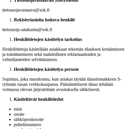
Tietosuojavastaavan yhteystiedot
tietosuojavastaava@sok.fi
Rekisteriasioita hoitava henkilö
tietosuoja.satakunta@sok.fi
Henkilötietojen käsittelyn tarkoitus
Henkilötietoja käsitellään asiakkaan tekemän tilauksen keräämiseen
ja toimittamiseen sekä mahdollisten reklamaatioiden ja
virhetilanteiden selvittämiseen.
Henkilötietojen käsittelyn peruste
Sopimus, joka muodostuu, kun asiakas täyttää tilauslomakkeen S-
ryhmän ruuan verkkokaupassa. Pääsääntöisesti tilaus tehdään
voimassa olevan järjestelmän avustuksella sähköisesti.
Käsiteltävät henkilötiedot
nimi
osoite
sähköpostiosoite
puhelinnumero