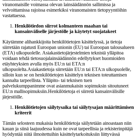
viranomaisille voimassa olevan lainsäädännön sallimissa ja
velvoittamissa rajoissa esimerkiksi viranomaisten tietopyyntöihin
vastattaessa.
Henkilötiedon siirrot kolmanteen maahan tai
kansainväliselle järjestölle ja käytetyt suojatakeet
Käytämme alihankkijoita henkilötietojen käsittelyssä, ja tietoja
siirretään rajatusti Euroopan unionin (EU) tai Euroopan talousalueen
(ETA) ulkopuolelle. Asiakastietojärjestelmien teknistä ylläpitoa
voidaan tehdä tietosuojalainsäädännön edellytykset huomioiden
etäyhteyksien avulla myös EU:n tai ETA:n
ulkopuolelta.
Asiakastietoja siirretään EU:n tai ETA:n ulkopuolelle,
silloin kun se on henkilötietojen käsittelyn teknisen toteuttamisen
kannalta tarpeellista. Ylläpito- tai teknisen tuen
palvelukumppanimme ovat asianmukaisin sopimuksin sitoutuneet
EU:n mallisopimuksiin.
Henkilötietoja ei siirretä kansainvälisille
järjestöille.
Henkilötietojen säilytysaika tai säilytysajan määrittämisen
kriteerit
Tämän selosteen mukaisia henkilötietoja säilytetään ainoastaan niin
kauan ja siinä laajuudessa kuin ne ovat tarpeellisia ja rekisterinpitäjä
hyödyntää niitä ilmoitettuihin käsittelytarkoituksiin liittyvässä