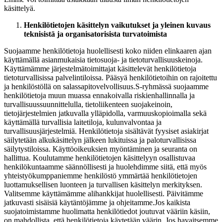
käsittelyä.
Henkilötietojen käsittelyn vaikutukset ja yleinen kuvaus
teknisistä ja organisatorisista turvatoimista
Suojaamme henkilötietoja huolellisesti koko niiden elinkaaren ajan
käyttämällä asianmukaisia tietosuoja- ja tietoturvallisuuskeinoja.
Käyttämämme järjestelmätoimittajat käsittelevät henkilötietoja
tietoturvallisissa palvelintiloissa. Pääsyä henkilötietoihin on rajoitettu
ja henkilöstöllä on salassapitovelvollisuus.
S-ryhmässä suojaamme
henkilötietoja muun muassa ennakoivalla riskienhallinnalla ja
turvallisuussuunnittelulla, tietoliikenteen suojakeinoin,
tietojärjestelmien jatkuvalla ylläpidolla, varmuuskopioimalla sekä
käyttämällä turvallisia laitetiloja, kulunvalvontaa ja
turvallisuusjärjestelmiä. Henkilötietoja sisältävät fyysiset asiakirjat
säilytetään alkukäsittelyn jälkeen lukituissa ja paloturvallisissa
säilytystiloissa. Käyttöoikeuksien myöntäminen ja seuranta on
hallittua. Koulutamme henkilötietojen käsittelyyn osallistuvaa
henkilökuntaamme säännöllisesti ja huolehdimme siitä, että myös
yhteistyökumppaniemme henkilöstö ymmärtää henkilötietojen
luottamuksellisen luonteen ja turvallisen käsittelyn merkityksen.
Valitsemme käyttämämme alihankkijat huolellisesti. Päivitämme
jatkuvasti sisäisiä käytäntöjämme ja ohjeitamme.
Jos kaikista
suojatoimistamme huolimatta henkilötiedot joutuvat vääriin käsiin,
on mahdollista, että henkilötietoja käytetään väärin. Jos havaitsemme