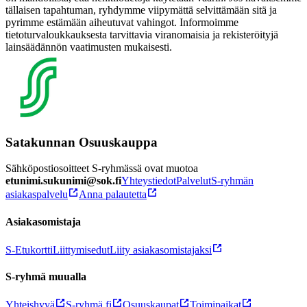
tällaisen tapahtuman, ryhdymme viipymättä selvittämään sitä ja
pyrimme estämään aiheutuvat vahingot. Informoimme
tietoturvaloukkauksesta tarvittavia viranomaisia ja rekisteröityjä
lainsäädännön vaatimusten mukaisesti.
Satakunnan Osuuskauppa
Sähköpostiosoitteet S-ryhmässä ovat muotoa
etunimi.sukunimi@sok.fi
Yhteystiedot
Palvelut
S-ryhmän
asiakaspalvelu
Anna palautetta
Asiakasomistaja
S-Etukortti
Liittymisedut
Liity asiakasomistajaksi
S-ryhmä muualla
Yhteishyvä
S-ryhmä.fi
Osuuskaupat
Toimipaikat