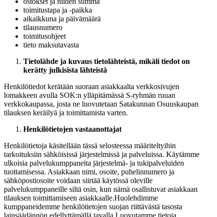
ostokset ja niiden summa
toimitustapa ja -paikka
aikaikkuna ja päivämäärä
tilausnumero
toimitusohjeet
tieto maksutavasta
Tietolähde ja kuvaus tietolähteistä, mikäli tiedot on
kerätty julkisista lähteistä
Henkilötiedot kerätään suoraan asiakkaalta verkkosivujen
lomakkeen avulla SOK:n ylläpitämässä S-ryhmän ruuan
verkkokaupassa, josta ne luovutetaan Satakunnan Osuuskaupan
tilauksen keräilyä ja toimittamista varten.
Henkilötietojen vastaanottajat
Henkilötietoja käsitellään tässä selosteessa määriteltyihin
tarkoituksiin sähköisissä järjestelmissä ja palveluissa. Käytämme
ulkoisia palvelukumppaneita järjestelmä- ja tukipalveluiden
tuottamisessa. Asiakkaan nimi, osoite, puhelinnumero ja
sähköpostiosoite voidaan siirtää käytössä oleville
palvelukumppaneille siltä osin, kun nämä osallistuvat asiakkaan
tilauksen toimittamiseen asiakkaalle.
Huolehdimme
kumppaneidemme henkilötietojen suojan riittävästä tasosta
lainsäädännön edellyttämällä tavalla.
Luovutamme tietoja