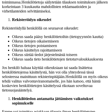
toiminnassa.
Henkilötietoja säilytetään tilauksen toimituksen jälkeen
korkeintaan 3 kuukautta mahdollisten reklamaatioiden ja
virhetilanteiden selvittämiseksi.
Rekisteröidyn oikeudet
Rekisteröidyllä henkilöllä on seuraavat oikeudet:
Oikeus saada pääsy henkilötietoihin (tietopyynnön kautta)
Oikeus tietojen oikaisemiseen
Oikeus tietojen poistamiseen
Oikeus käsittelyn rajoittamiseen
Oikeus siirtää tiedot järjestelmästä toiseen
Oikeus saada tieto henkilötietojen tietoturvaloukkauksesta
Jos henkilö haluaa käyttää oikeuksiaan tai saada lisätietoa
henkilötietojensa käsittelystä, hän voi olla yhteydessä tässä
selosteessa mainittuun rekisterinpitäjään.
Henkilöllä on myös oikeus
tehdä valitus valvontaviranomaiselle, jos hän katsoo, että häntä
koskevien henkilötietojen käsittelyssä rikotaan soveltuvaa
tietosuojasääntelyä.
Henkilötiedon antamatta jättämisen vaikutukset
sopimukselle
Emme voi toimittaa asiakkaan tilausta ilman henkilötietojen