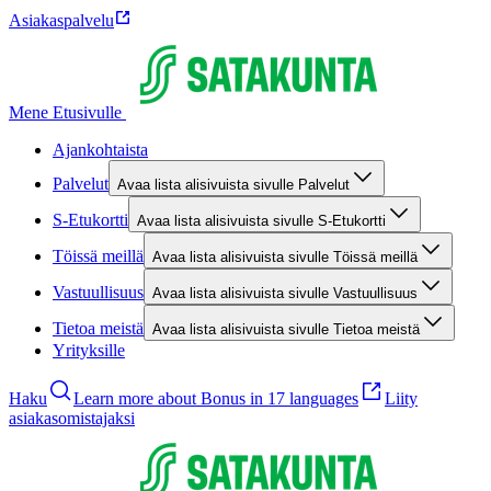
Asiakaspalvelu
Mene Etusivulle
Ajankohtaista
Palvelut
Avaa lista alisivuista sivulle Palvelut
S-Etukortti
Avaa lista alisivuista sivulle S-Etukortti
Töissä meillä
Avaa lista alisivuista sivulle Töissä meillä
Vastuullisuus
Avaa lista alisivuista sivulle Vastuullisuus
Tietoa meistä
Avaa lista alisivuista sivulle Tietoa meistä
Yrityksille
Haku
Learn more about Bonus in 17 languages
Liity
asiakasomistajaksi