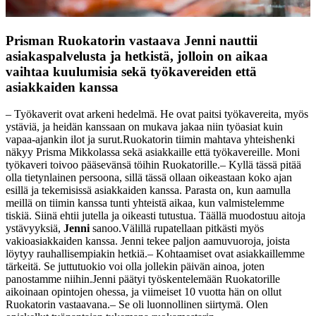
Prisman Ruokatorin vastaava Jenni nauttii
asiakaspalvelusta ja hetkistä, jolloin on aikaa
vaihtaa kuulumisia sekä työkavereiden että
asiakkaiden kanssa
– Työkaverit ovat arkeni hedelmä. He ovat paitsi työkavereita, myös
ystäviä, ja heidän kanssaan on mukava jakaa niin työasiat kuin
vapaa-ajankin ilot ja surut.
Ruokatorin tiimin mahtava yhteishenki
näkyy Prisma Mikkolassa sekä asiakkaille että työkavereille. Moni
työkaveri toivoo pääsevänsä töihin Ruokatorille.
– Kyllä tässä pitää
olla tietynlainen persoona, sillä tässä ollaan oikeastaan koko ajan
esillä ja tekemisissä asiakkaiden kanssa. Parasta on, kun aamulla
meillä on tiimin kanssa tunti yhteistä aikaa, kun valmistelemme
tiskiä. Siinä ehtii jutella ja oikeasti tutustua. Täällä muodostuu aitoja
ystävyyksiä,
Jenni
sanoo.
Välillä rupatellaan pitkästi myös
vakioasiakkaiden kanssa. Jenni tekee paljon aamuvuoroja, joista
löytyy rauhallisempiakin hetkiä.
– Kohtaamiset ovat asiakkaillemme
tärkeitä. Se juttutuokio voi olla jollekin päivän ainoa, joten
panostamme niihin.
Jenni päätyi työskentelemään Ruokatorille
aikoinaan opintojen ohessa, ja viimeiset 10 vuotta hän on ollut
Ruokatorin vastaavana.
– Se oli luonnollinen siirtymä. Olen