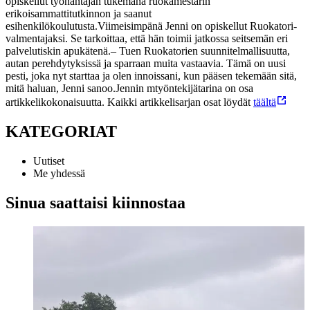
opiskellut työnantajan tukemana ruokamestarin
erikoisammattitutkinnon ja saanut
esihenkilökoulutusta.
Viimeisimpänä Jenni on opiskellut Ruokatori-
valmentajaksi. Se tarkoittaa, että hän toimii jatkossa seitsemän eri
palvelutiskin apukätenä.
– Tuen Ruokatorien suunnitelmallisuutta,
autan perehdytyksissä ja sparraan muita vastaavia. Tämä on uusi
pesti, joka nyt starttaa ja olen innoissani, kun pääsen tekemään sitä,
mitä haluan, Jenni sanoo.
Jennin mtyöntekijätarina on osa
artikkelikokonaisuutta. Kaikki artikkelisarjan osat löydät
täältä
KATEGORIAT
Uutiset
Me yhdessä
Sinua saattaisi kiinnostaa