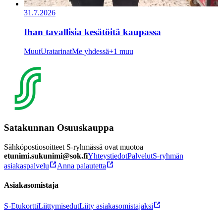
31.7.2026
Ihan tavallisia kesätöitä kaupassa
Muut
Uratarinat
Me yhdessä
+1 muu
Satakunnan Osuuskauppa
Sähköpostiosoitteet S-ryhmässä ovat muotoa
etunimi.sukunimi@sok.fi
Yhteystiedot
Palvelut
S-ryhmän
asiakaspalvelu
Anna palautetta
Asiakasomistaja
S-Etukortti
Liittymisedut
Liity asiakasomistajaksi