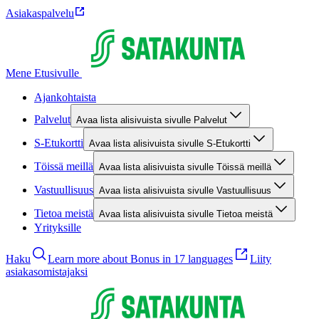
Asiakaspalvelu
Mene Etusivulle
Ajankohtaista
Palvelut
Avaa lista alisivuista sivulle Palvelut
S-Etukortti
Avaa lista alisivuista sivulle S-Etukortti
Töissä meillä
Avaa lista alisivuista sivulle Töissä meillä
Vastuullisuus
Avaa lista alisivuista sivulle Vastuullisuus
Tietoa meistä
Avaa lista alisivuista sivulle Tietoa meistä
Yrityksille
Haku
Learn more about Bonus in 17 languages
Liity
asiakasomistajaksi