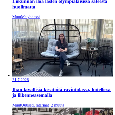
Liikunnan iloa lasten olympialaisissa sateesta
huolimatta
Muut
Me yhdessä
31.7.2026
Ihan tavallisia kesätöitä ravintolassa, hotellissa
ja liikenneasemalla
Muut
Uutiset
Uratarinat
+2 muuta