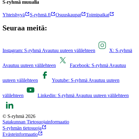
S-ryhmä muualla
Yhteishyvä
S-ryhmä.fi
Osuuskaupat
Toimipaikat
Seuraa meitä:
Instagram: S-ryhmä Avautuu uuteen välilehteen
X: S-ryhmä
Avautuu uuteen välilehteen
Facebook: S-ryhmä Avautuu
uuteen välilehteen
Youtube: S-ryhmä Avautuu uuteen
välilehteen
Linkedin: S-ryhmä Avautuu uuteen välilehteen
© S-ryhmä 2026
Satakunnan Tietosuojainformaatio
S-ryhmän tietosuoja
Evästeinformaatio