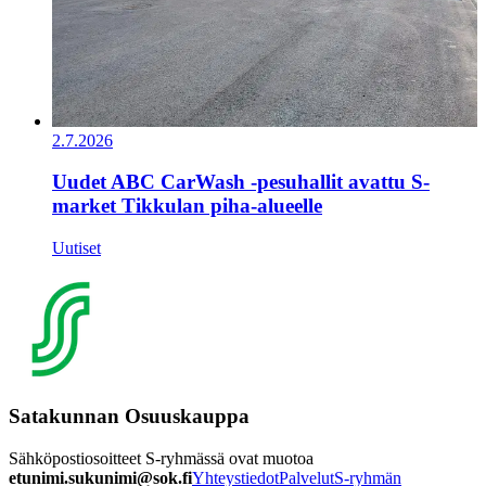
2.7.2026
Uudet ABC CarWash -pesuhallit avattu S-
market Tikkulan piha-alueelle
Uutiset
Satakunnan Osuuskauppa
Sähköpostiosoitteet S-ryhmässä ovat muotoa
etunimi.sukunimi@sok.fi
Yhteystiedot
Palvelut
S-ryhmän