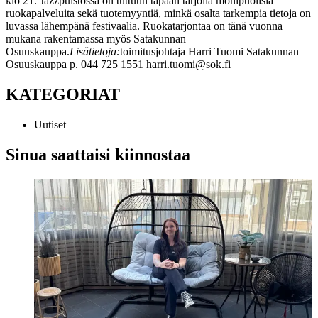
klo 21. Jazzpuistossa on tuttuun tapaan tarjolla monipuolisia
ruokapalveluita sekä tuotemyyntiä, minkä osalta tarkempia tietoja on
luvassa lähempänä festivaalia. Ruokatarjontaa on tänä vuonna
mukana rakentamassa myös Satakunnan
Osuuskauppa.
Lisätietoja:
toimitusjohtaja Harri Tuomi
Satakunnan
Osuuskauppa
p. 044 725 1551
harri.tuomi@sok.fi
KATEGORIAT
Uutiset
Sinua saattaisi kiinnostaa