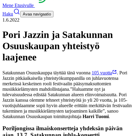
Mene Etusivulle
Haku
Avaa navigaatio
1.6.2022
Pori Jazzin ja Satakunnan
Osuuskaupan yhteistyö
laajenee
Satakunnan Osuuskauppa täyttää tänä vuonna
105 vuotta
. Pori
Jazzin pitkäaikaisella yhteistyökumppanilla on juhlavuotensa
merkeissä keskeinen rooli festivaalin pääsymaksuttomien
musiikkielämysten mahdollistajana.
”Haluamme nyt ja
tulevaisuudessa edistää Satakunnan alueen elinvoimaisuutta. Pori
Jazzin kanssa olemme tehneet yhteistyötä jo yli 20 vuotta, ja 105-
vuotisjuhlaamme sopii hyvin alueelle erittäin merkittävän festivaalin
tukeminen ja musiikkielämysten tarjoaminen kaikille”, sanoo
Satakunnan Osuuskaupan toimitusjohtaja
Harri Tuomi
.
Poriljongissa ilmaiskonsertteja yhdeksän päivän
ajan, 13.7. Satakunnan juhla-konsertti