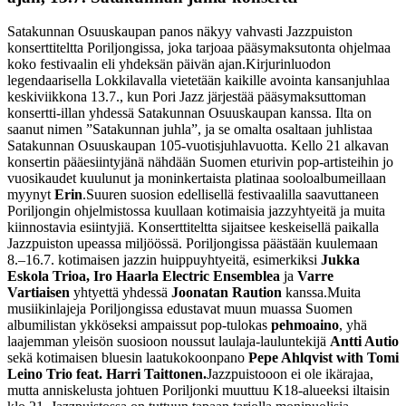
Satakunnan Osuuskaupan panos näkyy vahvasti Jazzpuiston
konserttiteltta Poriljongissa, joka tarjoaa pääsymaksutonta ohjelmaa
koko festivaalin eli yhdeksän päivän ajan.
Kirjurinluodon
legendaarisella Lokkilavalla vietetään kaikille avointa kansanjuhlaa
keskiviikkona 13.7., kun Pori Jazz järjestää pääsymaksuttoman
konsertti-illan yhdessä Satakunnan Osuuskaupan kanssa. Ilta on
saanut nimen ”Satakunnan juhla”, ja se omalta osaltaan juhlistaa
Satakunnan Osuuskaupan 105-vuotisjuhlavuotta. Kello 21 alkavan
konsertin pääesiintyjänä nähdään Suomen eturivin pop-artisteihin jo
vuosikaudet kuulunut ja moninkertaista platinaa sooloalbumeillaan
myynyt
Erin
.
Suuren suosion edellisellä festivaalilla saavuttaneen
Poriljongin ohjelmistossa kuullaan kotimaisia jazzyhtyeitä ja muita
kiinnostavia esiintyjiä. Konserttiteltta sijaitsee keskeisellä paikalla
Jazzpuiston upeassa miljöössä. Poriljongissa päästään kuulemaan
8.–16.7. kotimaisen jazzin huippuyhtyeitä, esimerkiksi
Jukka
Eskola Trioa, Iro Haarla Electric Ensemblea
ja
Varre
Vartiaisen
yhtyettä yhdessä
Joonatan Raution
kanssa.
Muita
musiikinlajeja Poriljongissa edustavat muun muassa Suomen
albumilistan ykköseksi ampaissut pop-tulokas
pehmoaino
, yhä
laajemman yleisön suosioon noussut laulaja-lauluntekijä
Antti Autio
sekä kotimaisen bluesin laatukokoonpano
Pepe Ahlqvist with Tomi
Leino Trio feat. Harri Taittonen.
Jazzpuistooon ei ole ikärajaa,
mutta anniskelusta johtuen Poriljonki muuttuu K18-alueeksi iltaisin