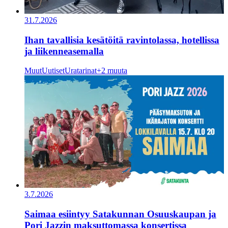
31.7.2026
Ihan tavallisia kesätöitä ravintolassa, hotellissa
ja liikenneasemalla
Muut
Uutiset
Uratarinat
+2 muuta
3.7.2026
Saimaa esiintyy Satakunnan Osuuskaupan ja
Pori Jazzin maksuttomassa konsertissa