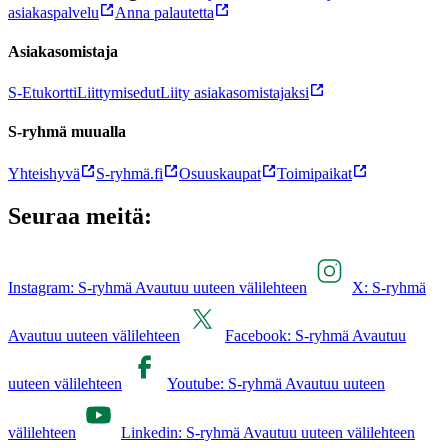
asiakaspalvelu
Anna palautetta
Asiakasomistaja
S-Etukortti
Liittymisedut
Liity asiakasomistajaksi
S-ryhmä muualla
Yhteishyvä
S-ryhmä.fi
Osuuskaupat
Toimipaikat
Seuraa meitä:
Instagram: S-ryhmä Avautuu uuteen välilehteen
X: S-ryhmä
Avautuu uuteen välilehteen
Facebook: S-ryhmä Avautuu
uuteen välilehteen
Youtube: S-ryhmä Avautuu uuteen
välilehteen
Linkedin: S-ryhmä Avautuu uuteen välilehteen