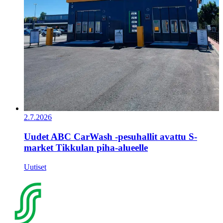
2.7.2026
Uudet ABC CarWash -pesuhallit avattu S-
market Tikkulan piha-alueelle
Uutiset