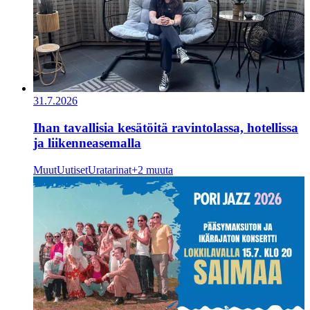
31.7.2026
Ihan tavallisia kesätöitä ravintolassa, hotellissa
ja liikenneasemalla
Muut
Uutiset
Uratarinat
+2 muuta