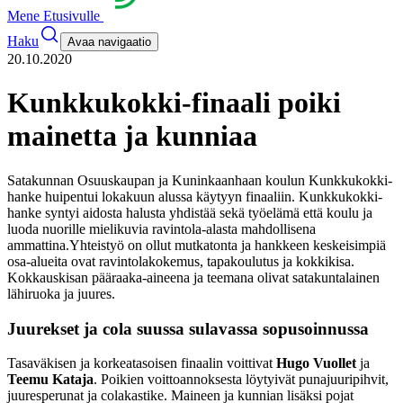
Mene Etusivulle
Haku
Avaa navigaatio
20.10.2020
Kunkkukokki-finaali poiki
mainetta ja kunniaa
Satakunnan Osuuskaupan ja Kuninkaanhaan koulun Kunkkukokki-
hanke huipentui lokakuun alussa käytyyn finaaliin. Kunkkukokki-
hanke syntyi aidosta halusta yhdistää sekä työelämä että koulu ja
luoda nuorille mielikuvia ravintola-alasta mahdollisena
ammattina.
Yhteistyö on ollut mutkatonta ja hankkeen keskeisimpiä
osa-alueita ovat ravintolakokemus, tapakoulutus ja kokkikisa.
Kokkauskisan pääraaka-aineena ja teemana olivat satakuntalainen
lähiruoka ja juures.
Juurekset ja cola suussa sulavassa sopusoinnussa
Tasaväkisen ja korkeatasoisen finaalin voittivat
Hugo Vuollet
ja
Teemu Kataja
. Poikien voittoannoksesta löytyivät punajuuripihvit,
juuresperunat ja colakastike. Maineen ja kunnian lisäksi pojat