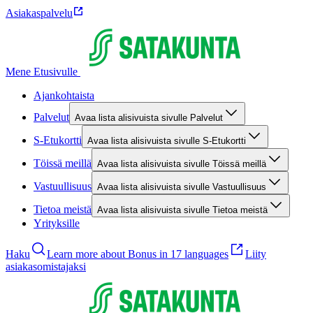
Asiakaspalvelu
Mene Etusivulle
Ajankohtaista
Palvelut
Avaa lista alisivuista sivulle Palvelut
S-Etukortti
Avaa lista alisivuista sivulle S-Etukortti
Töissä meillä
Avaa lista alisivuista sivulle Töissä meillä
Vastuullisuus
Avaa lista alisivuista sivulle Vastuullisuus
Tietoa meistä
Avaa lista alisivuista sivulle Tietoa meistä
Yrityksille
Haku
Learn more about Bonus in 17 languages
Liity
asiakasomistajaksi