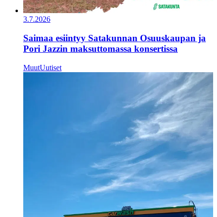
3.7.2026
Saimaa esiintyy Satakunnan Osuuskaupan ja
Pori Jazzin maksuttomassa konsertissa
Muut
Uutiset