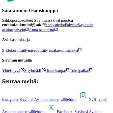
Satakunnan Osuuskauppa
Sähköpostiosoitteet S-ryhmässä ovat muotoa
etunimi.sukunimi@sok.fi
Yhteystiedot
Palvelut
S-ryhmän
asiakaspalvelu
Anna palautetta
Asiakasomistaja
S-Etukortti
Liittymisedut
Liity asiakasomistajaksi
S-ryhmä muualla
Yhteishyvä
S-ryhmä.fi
Osuuskaupat
Toimipaikat
Seuraa meitä:
Instagram: S-ryhmä Avautuu uuteen välilehteen
X: S-ryhmä
Avautuu uuteen välilehteen
Facebook: S-ryhmä Avautuu