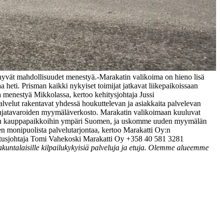
e hyvät mahdollisuudet menestyä.
-Marakatin valikoima on hieno lisä
heti. Prisman kaikki nykyiset toimijat jatkavat liikepaikoissaan
a menestyä Mikkolassa, kertoo kehitysjohtaja Jussi
palvelut rakentavat yhdessä houkuttelevan ja asiakkaita palvelevan
lahjatavaroiden myymäläverkosto. Marakatin valikoimaan kuuluvat
imaisiin kauppapaikkoihin ympäri Suomen, ja uskomme uuden myymälän
 monipuolista palvelutarjontaa, kertoo Marakatti Oy:n
mitusjohtaja Tomi Vahekoski Marakatti Oy +358 40 581 3281
untalaisille kilpailukykyisiä palveluja ja etuja. Olemme alueemme