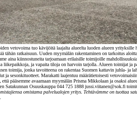
oiden vetovoima tuo kävijöitä laajalta alueelta luoden alueen yrityksill
ä tähän ratkaisuun. Uuden myymälän rakentaminen on tarkoitus aloittaa 
e aina kiinnostuneita tarjoamaan erilaisille toimijoille mahdollisuuksi
liikepaikkoja, ja vapaita tiloja on harvoin tarjolla. Alueen toimijat ja 
en toimija, jonka tavoitteena on rakentaa Suomen kattavin juhla- ja 
 lelut ja sesonkituotteet. Marakatti laajentuu määrätietoisesti vetovo
tä, että pääsemme avaamaan myymälän Prisma Mikkolaan ja osaksi alueen
itanen Satakunnan Osuuskauppa 044 725 1888 jussi.viitanen@sok.fi toi
stajiensa omistama palvelualojen yritys. Tehtävämme on tuottaa satak
.