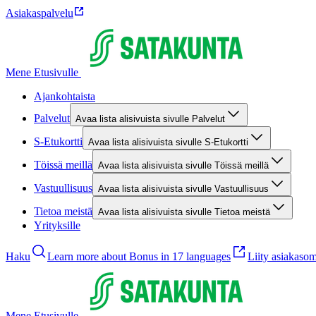
Asiakaspalvelu
Mene Etusivulle
Ajankohtaista
Palvelut
Avaa lista alisivuista sivulle Palvelut
S-Etukortti
Avaa lista alisivuista sivulle S-Etukortti
Töissä meillä
Avaa lista alisivuista sivulle Töissä meillä
Vastuullisuus
Avaa lista alisivuista sivulle Vastuullisuus
Tietoa meistä
Avaa lista alisivuista sivulle Tietoa meistä
Yrityksille
Haku
Learn more about Bonus in 17 languages
Liity asiakasom
Mene Etusivulle