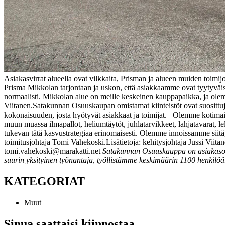
Asiakasvirrat alueella ovat vilkkaita, Prisman ja alueen muiden toimij
Prisma Mikkolan tarjontaan ja uskon, että asiakkaamme ovat tyytyväisi
normaalisti. Mikkolan alue on meille keskeinen kauppapaikka, ja olemm
Viitanen.
Satakunnan Osuuskaupan omistamat kiinteistöt ovat suosittuja 
kokonaisuuden, josta hyötyvät asiakkaat ja toimijat.
– Olemme kotimain
muun muassa ilmapallot, heliumtäytöt, juhlatarvikkeet, lahjatavarat,
tukevan tätä kasvustrategiaa erinomaisesti. Olemme innoissamme sii
toimitusjohtaja Tomi Vahekoski.
Lisätietoja: kehitysjohtaja Jussi Vi
tomi.vahekoski@marakatti.net
Satakunnan Osuuskauppa on asiakasomi
suurin yksityinen työnantaja, työllistämme keskimäärin 1100 henkilöä
KATEGORIAT
Muut
Sinua saattaisi kiinnostaa