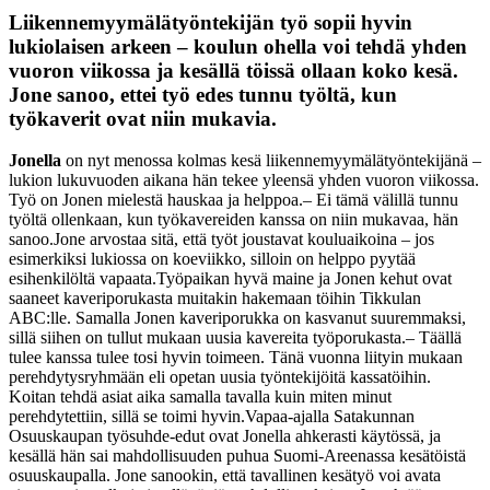
Liikennemyymälätyöntekijän työ sopii hyvin
lukiolaisen arkeen – koulun ohella voi tehdä yhden
vuoron viikossa ja kesällä töissä ollaan koko kesä.
Jone sanoo, ettei työ edes tunnu työltä, kun
työkaverit ovat niin mukavia.
Jonella
on nyt menossa kolmas kesä liikennemyymälätyöntekijänä –
lukion lukuvuoden aikana hän tekee yleensä yhden vuoron viikossa.
Työ on Jonen mielestä hauskaa ja helppoa.
– Ei tämä välillä tunnu
työltä ollenkaan, kun työkavereiden kanssa on niin mukavaa, hän
sanoo.
Jone arvostaa sitä, että työt joustavat kouluaikoina – jos
esimerkiksi lukiossa on koeviikko, silloin on helppo pyytää
esihenkilöltä vapaata.
Työpaikan hyvä maine ja Jonen kehut ovat
saaneet kaveriporukasta muitakin hakemaan töihin Tikkulan
ABC:lle. Samalla Jonen kaveriporukka on kasvanut suuremmaksi,
sillä siihen on tullut mukaan uusia kavereita työporukasta.
– Täällä
tulee kanssa tulee tosi hyvin toimeen. Tänä vuonna liityin mukaan
perehdytysryhmään eli opetan uusia työntekijöitä kassatöihin.
Koitan tehdä asiat aika samalla tavalla kuin miten minut
perehdytettiin, sillä se toimi hyvin.
Vapaa-ajalla Satakunnan
Osuuskaupan työsuhde-edut ovat Jonella ahkerasti käytössä, ja
kesällä hän sai mahdollisuuden puhua Suomi-Areenassa kesätöistä
osuuskaupalla. Jone sanookin, että tavallinen kesätyö voi avata