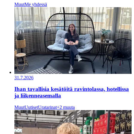
Muut
Me yhdessä
31.7.2026
Ihan tavallisia kesätöitä ravintolassa, hotellissa
ja liikenneasemalla
Muut
Uutiset
Uratarinat
+2 muuta