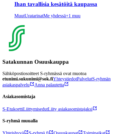
Ihan tavallisia kesätöitä kaupassa
Muut
Uratarinat
Me yhdessä
+1 muu
Satakunnan Osuuskauppa
Sähköpostiosoitteet S-ryhmässä ovat muotoa
etunimi.sukunimi@sok.fi
Yhteystiedot
Palvelut
S-ryhmän
asiakaspalvelu
Anna palautetta
Asiakasomistaja
S-Etukortti
Liittymisedut
Liity asiakasomistajaksi
S-ryhmä muualla
Yhteishyvä
S-ryhmä.fi
Osuuskaupat
Toimipaikat