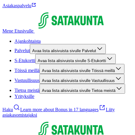
Asiakaspalvelu
Mene Etusivulle
Ajankohtaista
Palvelut
Avaa lista alisivuista sivulle Palvelut
S-Etukortti
Avaa lista alisivuista sivulle S-Etukortti
Töissä meillä
Avaa lista alisivuista sivulle Töissä meillä
Vastuullisuus
Avaa lista alisivuista sivulle Vastuullisuus
Tietoa meistä
Avaa lista alisivuista sivulle Tietoa meistä
Yrityksille
Haku
Learn more about Bonus in 17 languages
Liity
asiakasomistajaksi