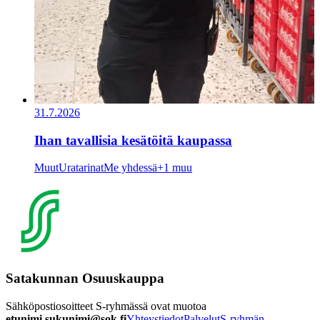
31.7.2026
Ihan tavallisia kesätöitä kaupassa
Muut
Uratarinat
Me yhdessä
+1 muu
Satakunnan Osuuskauppa
Sähköpostiosoitteet S-ryhmässä ovat muotoa
etunimi.sukunimi@sok.fi
Yhteystiedot
Palvelut
S-ryhmän