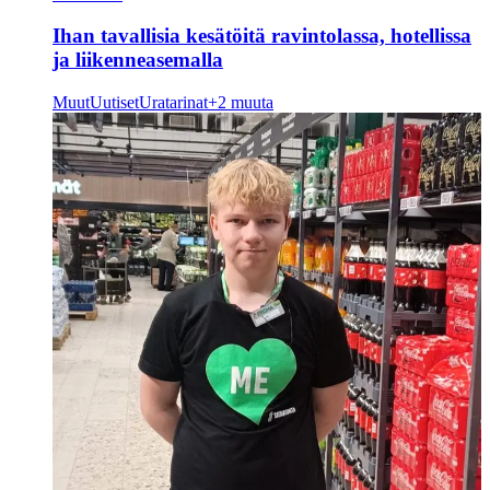
Ihan tavallisia kesätöitä ravintolassa, hotellissa
ja liikenneasemalla
Muut
Uutiset
Uratarinat
+2 muuta