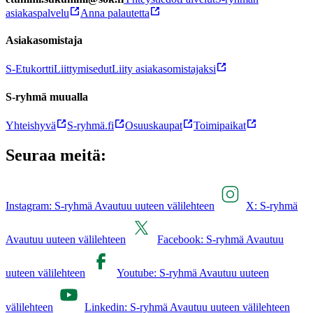
asiakaspalvelu
Anna palautetta
Asiakasomistaja
S-Etukortti
Liittymisedut
Liity asiakasomistajaksi
S-ryhmä muualla
Yhteishyvä
S-ryhmä.fi
Osuuskaupat
Toimipaikat
Seuraa meitä:
Instagram: S-ryhmä Avautuu uuteen välilehteen
X: S-ryhmä
Avautuu uuteen välilehteen
Facebook: S-ryhmä Avautuu
uuteen välilehteen
Youtube: S-ryhmä Avautuu uuteen
välilehteen
Linkedin: S-ryhmä Avautuu uuteen välilehteen