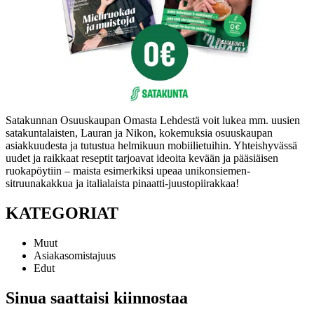
Satakunnan Osuuskaupan Omasta Lehdestä voit lukea mm. uusien
satakuntalaisten, Lauran ja Nikon, kokemuksia osuuskaupan
asiakkuudesta ja tutustua helmikuun mobiilietuihin. Yhteishyvässä
uudet ja raikkaat reseptit tarjoavat ideoita kevään ja pääsiäisen
ruokapöytiin – maista esimerkiksi upeaa unikonsiemen-
sitruunakakkua ja italialaista pinaatti-juustopiirakkaa!
KATEGORIAT
Muut
Asiakasomistajuus
Edut
Sinua saattaisi kiinnostaa