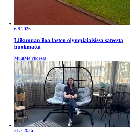
6.8.2026
Liikunnan iloa lasten olympialaisissa sateesta
huolimatta
Muut
Me yhdessä
31.7.2026