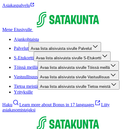
Asiakaspalvelu
Mene Etusivulle
Ajankohtaista
Palvelut
Avaa lista alisivuista sivulle Palvelut
S-Etukortti
Avaa lista alisivuista sivulle S-Etukortti
Töissä meillä
Avaa lista alisivuista sivulle Töissä meillä
Vastuullisuus
Avaa lista alisivuista sivulle Vastuullisuus
Tietoa meistä
Avaa lista alisivuista sivulle Tietoa meistä
Yrityksille
Haku
Learn more about Bonus in 17 languages
Liity
asiakasomistajaksi