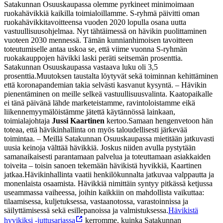
Satakunnan Osuuskaupassa olemme pyrkineet minimoimaan
ruokahävikkiä kaikilla toimialoillamme. S-ryhmä päivitti oman
ruokahävikkitavoitteensa vuoden 2020 lopulla osana uutta
vastuullisuusohjelmaa. Nyt tähtäimessä on hävikin puolittaminen
vuoteen 2030 mennessä.
Tämän kunnianhimoisen tavoitteen
toteutumiselle antaa uskoa se, että viime vuonna S-ryhmän
ruokakauppojen hävikki laski peräti seitsemän prosenttia.
Satakunnan Osuuskaupassa vastaava luku oli 3,5
prosenttia.
Muutoksen taustalta löytyvät sekä toiminnan kehittäminen
että koronapandemian takia selvästi kasvanut kysyntä.
– Hävikin
pienentäminen on meille selkeä vastuullisuusvalinta. Kaatopaikalle
ei tänä päivänä lähde marketeistamme, ravintoloistamme eikä
liikennemyymälöistämme jätettä käytännössä lainkaan,
toimialajohtaja
Jussi Kaartinen
kertoo.
Samaan hengenvetoon hän
toteaa, että hävikinhallinta on myös taloudellisesti järkevää
toimintaa.
– Meillä Satakunnan Osuuskaupassa mietitään jatkuvasti
uusia keinoja välttää hävikkiä. Joskus niiden avulla pystytään
samanaikaisesti parantamaan palvelua ja toteuttamaan asiakkaiden
toiveita – toisin sanoen tekemään hävikistä hyvikkiä, Kaartinen
jatkaa.
Hävikinhallinta vaatii henkilökunnalta jatkuvaa valppautta ja
monenlaista osaamista. Hävikkiä nimittäin syntyy pitkässä ketjussa
useammassa vaiheessa, joihin kaikkiin on mahdollista vaikuttaa:
tilaamisessa, kuljetuksessa, vastaanotossa, varastoinnissa ja
säilyttämisessä sekä esillepanoissa ja valmistuksessa.
Hävikistä
hyvikiksi -juttusarjassa
kerromme, kuinka Satakunnan