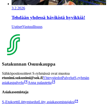
3.2.2026
Tehdään yhdessä hävikistä hyvikkiä!
Uutiset
Vastuullisuus
Satakunnan Osuuskauppa
Sähköpostiosoitteet S-ryhmässä ovat muotoa
etunimi.sukunimi@sok.fi
Yhteystiedot
Palvelut
S-ryhmän
asiakaspalvelu
Anna palautetta
Asiakasomistaja
S-Etukortti
Liittymisedut
Liity asiakasomistajaksi