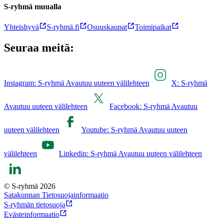
S-ryhmä muualla
Yhteishyvä
S-ryhmä.fi
Osuuskaupat
Toimipaikat
Seuraa meitä:
Instagram: S-ryhmä Avautuu uuteen välilehteen
X: S-ryhmä
Avautuu uuteen välilehteen
Facebook: S-ryhmä Avautuu
uuteen välilehteen
Youtube: S-ryhmä Avautuu uuteen
välilehteen
Linkedin: S-ryhmä Avautuu uuteen välilehteen
© S-ryhmä 2026
Satakunnan Tietosuojainformaatio
S-ryhmän tietosuoja
Evästeinformaatio