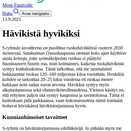
Mene Etusivulle
Haku
Avaa navigaatio
13.9.2021
Hävikistä hyvikiksi
S-ryhmän tavoitteena on puolittaa ruokahävikkinsä vuoteen 2030
mennessä. Satakunnan Osuuskaupassa otetaan koko ajan käyttöön
uusia keinoja, jotta syömäkelpoista ruokaa ei päätyisi
haaskuuseen.
Suurin osa, noin kolmannes, kaikesta ruokahävikistä
syntyy kotitalouksissa. Tämä tarkoittaa, että me suomalaiset
hukkaamme ruokaa 120–160 miljoonaa kiloa vuosittain. Henkilöä
kohden se tarkoittaa 20–25 kiloa vuodessa eli ruokaa menee
hukkaan noin sadan euron arvosta.
Hävikkiä syntyy myös
alkutuotannossa sekä elintarviketeollisuudessa. Yleinen käsitys on,
että erityisen paljon sitä syntyy kaupoissa ja ravintoloissa. Tämä ei
kuitenkaan pidä paikkaansa, vaan kokonaisuutena nämä toimialat
hoitavat leiviskänsä hävikintorjunnassa hyvin.
Kunnianhimoiset tavoitteet
S-ryhmä on hävikintorjunnassa edelläkävijä. Jo pitkään myös me