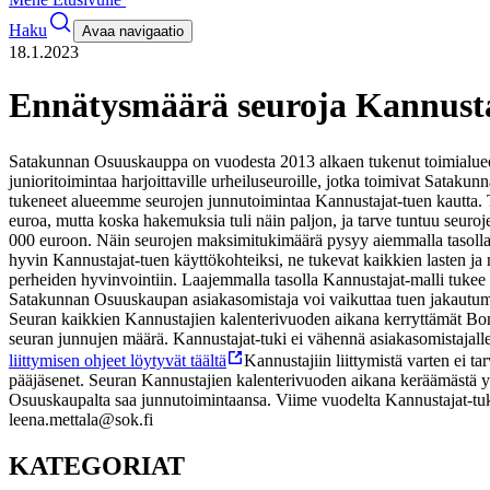
Haku
Avaa navigaatio
18.1.2023
Ennätysmäärä seuroja Kannustaj
Satakunnan Osuuskauppa on vuodesta 2013 alkaen tukenut toimialueens
junioritoimintaa harjoittaville urheiluseuroille, jotka toimivat Satak
tukeneet alueemme seurojen junnutoimintaa Kannustajat-tuen kautta.
euroa, mutta koska hakemuksia tuli näin paljon, ja tarve tuntuu s
000 euroon. Näin seurojen maksimitukimäärä pysyy aiemmalla tasolla
hyvin Kannustajat-tuen käyttökohteiksi, ne tukevat kaikkien lasten ja 
perheiden hyvinvointiin. Laajemmalla tasolla Kannustajat-malli tukee
Satakunnan Osuuskaupan asiakasomistaja voi vaikuttaa tuen jakautumi
Seuran kaikkien Kannustajien kalenterivuoden aikana kerryttämät Bon
seuran junnujen määrä. Kannustajat-tuki ei vähennä asiakasomistajall
liittymisen ohjeet löytyvät täältä
Kannustajiin liittymistä varten ei 
pääjäsenet. Seuran Kannustajien kalenterivuoden aikana keräämästä yh
Osuuskaupalta saa junnutoimintaansa. Viime vuodelta Kannustajat-tuk
leena.mettala@sok.fi
KATEGORIAT