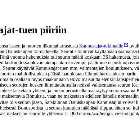
at-tuen piiriin
a lasten ja nuorten liikuntaharrastusta
Kannustajat-tukimallin
avull
unnan Osuuskaupan toimialueella. Seurat sitoutuvat käyttämään saamansa 
 Tänä vuonna hakemuksia tuli suurin määrä koskaan, 36 hakemusta, jo
eurojen keskuudessa olevan aiempaakin kovempi, päätimme osuuskaupas
.
Seurat käyttävät Kannustajat-tuen mm. valmentajien koulutukseen, väl
nuorten mahdollisuuksia päästä laadukkaan liikuntaharrastuksen pariin. 
 omalta osaltaan myös maakunnan vetovoimaisuutta etenkin lapsiperheid
seen seurojen kesken ilmoittautumalla netissä valitsemansa seuran Kan
ukset lasketaan yhteen, ja tämän perusteella määräytyy seuran saama 
e maksettavia Bonuksia, vaan ne maksetaan edelleen hänelle normaaliin
tarvitse olla seuran jäsen, Satakunnan Osuuskaupan Kannustajiin voivat
teisestä Bonuspotista ja seuran junnujen määrästä riippuu sitten se, 
ea maksetaan seuroille yhteensä 11 000 euroa.
Lisätietoja:
viestintäjoh