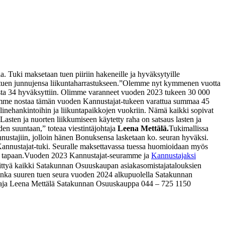
a. Tuki maksetaan tuen piiriin hakeneille ja hyväksytyille
tuen junnujensa liikuntaharrastukseen.
”Olemme nyt kymmenen vuotta
ista 34 hyväksyttiin. Olimme varanneet vuoden 2023 tukeen 30 000
samme nostaa tämän vuoden Kannustajat-tukeen varattua summaa 45
inehankintoihin ja liikuntapaikkojen vuokriin. Nämä kaikki sopivat
Lasten ja nuorten liikkumiseen käytetty raha on satsaus lasten ja
en suuntaan,” toteaa viestintäjohtaja
Leena Mettälä.
Tukimallissa
nustajiin, jolloin hänen Bonuksensa lasketaan ko. seuran hyväksi.
Kannustajat-tuki. Seuralle maksettavassa tuessa huomioidaan myös
 tapaan.
Vuoden 2023 Kannustajat-seuramme ja
Kannustajaksi
 liittyä kaikki Satakunnan Osuuskaupan asiakasomistajatalouksien
kuinka suuren tuen seura vuoden 2024 alkupuolella Satakunnan
taja Leena Mettälä
Satakunnan Osuuskauppa
044 – 725 1150