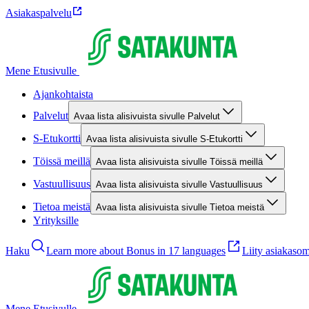
Asiakaspalvelu
Mene Etusivulle
Ajankohtaista
Palvelut
Avaa lista alisivuista sivulle Palvelut
S-Etukortti
Avaa lista alisivuista sivulle S-Etukortti
Töissä meillä
Avaa lista alisivuista sivulle Töissä meillä
Vastuullisuus
Avaa lista alisivuista sivulle Vastuullisuus
Tietoa meistä
Avaa lista alisivuista sivulle Tietoa meistä
Yrityksille
Haku
Learn more about Bonus in 17 languages
Liity asiakasom
Mene Etusivulle