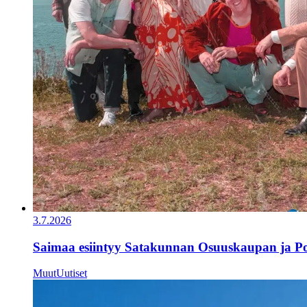
3.7.2026
Saimaa esiintyy Satakunnan Osuuskaupan ja Por
Muut
Uutiset