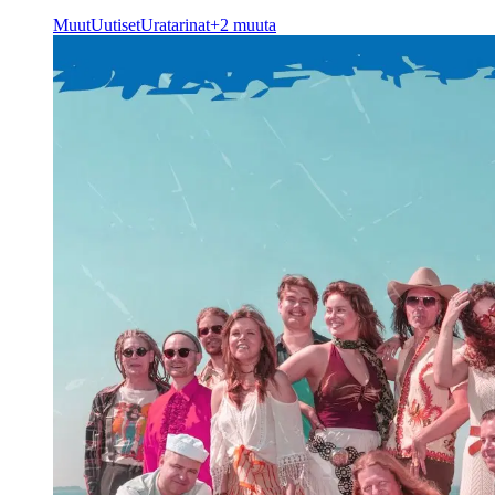
Muut
Uutiset
Uratarinat
+2 muuta