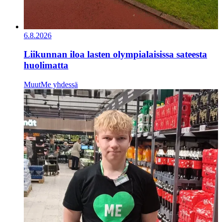
6.8.2026
Liikunnan iloa lasten olympialaisissa sateesta
huolimatta
Muut
Me yhdessä