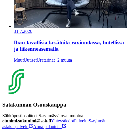
31.7.2026
Ihan tavallisia kesätöitä ravintolassa, hotellissa
ja liikenneasemalla
Muut
Uutiset
Uratarinat
+2 muuta
Satakunnan Osuuskauppa
Sähköpostiosoitteet S-ryhmässä ovat muotoa
etunimi.sukunimi@sok.fi
Yhteystiedot
Palvelut
S-ryhmän
asiakaspalvelu
Anna palautetta