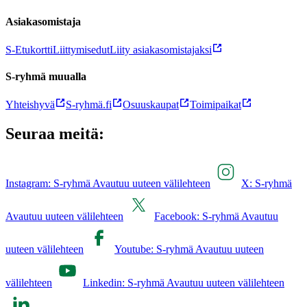
Asiakasomistaja
S-Etukortti
Liittymisedut
Liity asiakasomistajaksi
S-ryhmä muualla
Yhteishyvä
S-ryhmä.fi
Osuuskaupat
Toimipaikat
Seuraa meitä:
Instagram: S-ryhmä Avautuu uuteen välilehteen
X: S-ryhmä
Avautuu uuteen välilehteen
Facebook: S-ryhmä Avautuu
uuteen välilehteen
Youtube: S-ryhmä Avautuu uuteen
välilehteen
Linkedin: S-ryhmä Avautuu uuteen välilehteen