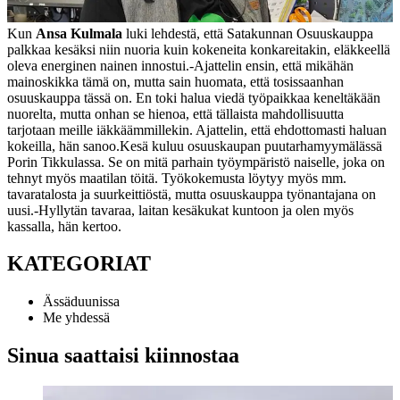
Kun
Ansa Kulmala
luki lehdestä, että Satakunnan Osuuskauppa
palkkaa kesäksi niin nuoria kuin kokeneita konkareitakin, eläkkeellä
oleva energinen nainen innostui.
-Ajattelin ensin, että mikähän
mainoskikka tämä on, mutta sain huomata, että tosissaanhan
osuuskauppa tässä on. En toki halua viedä työpaikkaa keneltäkään
nuorelta, mutta onhan se hienoa, että tällaista mahdollisuutta
tarjotaan meille iäkkäämmillekin. Ajattelin, että ehdottomasti haluan
kokeilla, hän sanoo.
Kesä kuluu osuuskaupan puutarhamyymälässä
Porin Tikkulassa. Se on mitä parhain työympäristö naiselle, joka on
tehnyt myös maatilan töitä. Työkokemusta löytyy myös mm.
tavaratalosta ja suurkeittiöstä, mutta osuuskauppa työnantajana on
uusi.
-Hyllytän tavaraa, laitan kesäkukat kuntoon ja olen myös
kassalla, hän kertoo.
KATEGORIAT
Ässäduunissa
Me yhdessä
Sinua saattaisi kiinnostaa