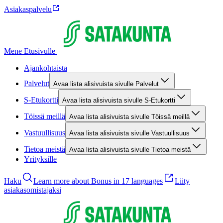
Asiakaspalvelu
Mene Etusivulle
Ajankohtaista
Palvelut
Avaa lista alisivuista sivulle Palvelut
S-Etukortti
Avaa lista alisivuista sivulle S-Etukortti
Töissä meillä
Avaa lista alisivuista sivulle Töissä meillä
Vastuullisuus
Avaa lista alisivuista sivulle Vastuullisuus
Tietoa meistä
Avaa lista alisivuista sivulle Tietoa meistä
Yrityksille
Haku
Learn more about Bonus in 17 languages
Liity
asiakasomistajaksi