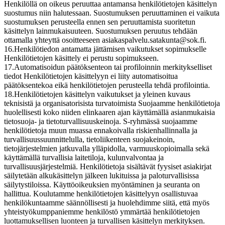
Henkilöllä on oikeus peruuttaa antamansa henkilötietojen käsittelyn
suostumus niin halutessaan. Suostumuksen peruuttaminen ei vaikuta
suostumuksen perusteella ennen sen peruuttamista suoritetun
käsittelyn lainmukaisuuteen. Suostumuksen peruutus tehdään
ottamalla yhteyttä osoitteeseen asiakaspalvelu.satakunta@sok.fi.
16.Henkilötiedon antamatta jättämisen vaikutukset sopimukselle
Henkilötietojen käsittely ei perustu sopimukseen.
17.Automatisoidun päätöksenteon tai profiloinnin merkitykselliset
tiedot Henkilötietojen käsittelyyn ei liity automatisoitua
päätöksentekoa eikä henkilötietojen perusteella tehdä profilointia.
18.Henkilötietojen käsittelyn vaikutukset ja yleinen kuvaus
teknisistä ja organisatorisista turvatoimista Suojaamme henkilötietoja
huolellisesti koko niiden elinkaaren ajan käyttämällä asianmukaisia
tietosuoja- ja tietoturvallisuuskeinoja. S-ryhmässä suojaamme
henkilötietoja muun muassa ennakoivalla riskienhallinnalla ja
turvallisuussuunnittelulla, tietoliikenteen suojakeinoin,
tietojärjestelmien jatkuvalla ylläpidolla, varmuuskopioimalla sekä
käyttämällä turvallisia laitetiloja, kulunvalvontaa ja
turvallisuusjärjestelmiä. Henkilötietoja sisältävät fyysiset asiakirjat
säilytetään alkukäsittelyn jälkeen lukituissa ja paloturvallisissa
säilytystiloissa. Käyttöoikeuksien myöntäminen ja seuranta on
hallittua. Koulutamme henkilötietojen käsittelyyn osallistuvaa
henkilökuntaamme säännöllisesti ja huolehdimme siitä, että myös
yhteistyökumppaniemme henkilöstö ymmärtää henkilötietojen
luottamuksellisen luonteen ja turvallisen käsittelyn merkityksen.