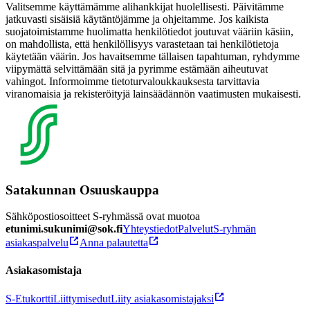
Valitsemme käyttämämme alihankkijat huolellisesti. Päivitämme
jatkuvasti sisäisiä käytäntöjämme ja ohjeitamme. Jos kaikista
suojatoimistamme huolimatta henkilötiedot joutuvat vääriin käsiin,
on mahdollista, että henkilöllisyys varastetaan tai henkilötietoja
käytetään väärin. Jos havaitsemme tällaisen tapahtuman, ryhdymme
viipymättä selvittämään sitä ja pyrimme estämään aiheutuvat
vahingot. Informoimme tietoturvaloukkauksesta tarvittavia
viranomaisia ja rekisteröityjä lainsäädännön vaatimusten mukaisesti.
Satakunnan Osuuskauppa
Sähköpostiosoitteet S-ryhmässä ovat muotoa
etunimi.sukunimi@sok.fi
Yhteystiedot
Palvelut
S-ryhmän
asiakaspalvelu
Anna palautetta
Asiakasomistaja
S-Etukortti
Liittymisedut
Liity asiakasomistajaksi