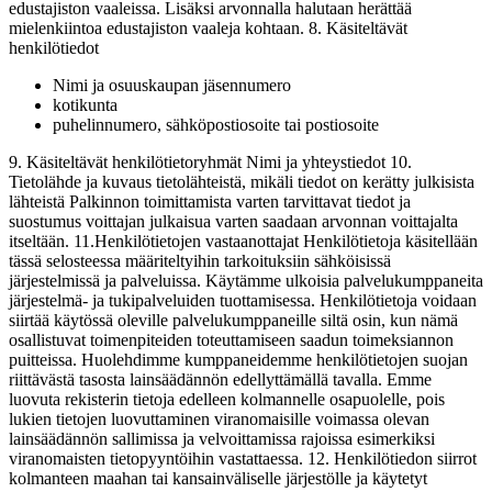
edustajiston vaaleissa. Lisäksi arvonnalla halutaan herättää
mielenkiintoa edustajiston vaaleja kohtaan. 8. Käsiteltävät
henkilötiedot
Nimi ja osuuskaupan jäsennumero
kotikunta
puhelinnumero, sähköpostiosoite tai postiosoite
9. Käsiteltävät henkilötietoryhmät Nimi ja yhteystiedot 10.
Tietolähde ja kuvaus tietolähteistä, mikäli tiedot on kerätty julkisista
lähteistä Palkinnon toimittamista varten tarvittavat tiedot ja
suostumus voittajan julkaisua varten saadaan arvonnan voittajalta
itseltään. 11.Henkilötietojen vastaanottajat Henkilötietoja käsitellään
tässä selosteessa määriteltyihin tarkoituksiin sähköisissä
järjestelmissä ja palveluissa. Käytämme ulkoisia palvelukumppaneita
järjestelmä- ja tukipalveluiden tuottamisessa. Henkilötietoja voidaan
siirtää käytössä oleville palvelukumppaneille siltä osin, kun nämä
osallistuvat toimenpiteiden toteuttamiseen saadun toimeksiannon
puitteissa. Huolehdimme kumppaneidemme henkilötietojen suojan
riittävästä tasosta lainsäädännön edellyttämällä tavalla. Emme
luovuta rekisterin tietoja edelleen kolmannelle osapuolelle, pois
lukien tietojen luovuttaminen viranomaisille voimassa olevan
lainsäädännön sallimissa ja velvoittamissa rajoissa esimerkiksi
viranomaisten tietopyyntöihin vastattaessa. 12. Henkilötiedon siirrot
kolmanteen maahan tai kansainväliselle järjestölle ja käytetyt