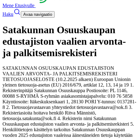
Mene Etusivulle
Haku
Avaa navigaatio
Satakunnan Osuuskaupan
edustajiston vaalien arvonta-
ja palkitsemisrekisteri
SATAKUNNAN OSUUSKAUPAN EDUSTAJISTON
VAALIEN ARVONTA- JA PALKITSEMISREKISTERI
TIETOSUOJASELOSTE (10.2.2025 alkaen) Euroopan Unionin
yleinen tietosuoja-asetus (EU) 2016/679, artiklat 12, 13, 14 ja 19 1.
Rekisterinpitäjä Satakunnan Osuuskauppa Postiosoite: PL 1146,
00088 S-RYHMÄ S-ryhmän asiakasomistajapalvelu: 010 76 5858
Käyntiosoite: Itäkeskuksenkaari 1, 28130 PORI Y-tunnus: 0137281-
8 2. Tietosuojavastaavan yhteystiedot tietosuojavastaava@sok.fi 3.
Rekisteriasioita hoitava henkilö Ritva Männistö,
tietosuoja.satakunta@sok.fi 4. Rekisterin nimi Satakunnan
Osuuskaupan edustajiston vaalien arvonta- ja palkitsemisrekisteri 5.
Henkilötietojen käsittelyn tarkoitus Satakunnan Osuuskauppan
vuoden 2025 edustajiston vaaleissa äänestäneiden tietoja käytetään