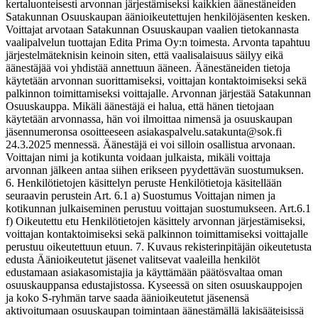
kertaluonteisesti arvonnan järjestämiseksi kaikkien äänestäneiden
Satakunnan Osuuskaupan äänioikeutettujen henkilöjäsenten kesken.
Voittajat arvotaan Satakunnan Osuuskaupan vaalien tietokannasta
vaalipalvelun tuottajan Edita Prima Oy:n toimesta. Arvonta tapahtuu
järjestelmäteknisin keinoin siten, että vaalisalaisuus säilyy eikä
äänestäjää voi yhdistää annettuun ääneen. Äänestäneiden tietoja
käytetään arvonnan suorittamiseksi, voittajan kontaktoimiseksi sekä
palkinnon toimittamiseksi voittajalle. Arvonnan järjestää Satakunnan
Osuuskauppa. Mikäli äänestäjä ei halua, että hänen tietojaan
käytetään arvonnassa, hän voi ilmoittaa nimensä ja osuuskaupan
jäsennumeronsa osoitteeseen asiakaspalvelu.satakunta@sok.fi
24.3.2025 mennessä. Äänestäjä ei voi silloin osallistua arvonaan.
Voittajan nimi ja kotikunta voidaan julkaista, mikäli voittaja
arvonnan jälkeen antaa siihen erikseen pyydettävän suostumuksen.
6. Henkilötietojen käsittelyn peruste Henkilötietoja käsitellään
seuraavin perustein Art. 6.1 a) Suostumus Voittajan nimen ja
kotikunnan julkaiseminen perustuu voittajan suostumukseen. Art.6.1
f) Oikeutettu etu Henkilötietojen käsittely arvonnan järjestämiseksi,
voittajan kontaktoimiseksi sekä palkinnon toimittamiseksi voittajalle
perustuu oikeutettuun etuun. 7. Kuvaus rekisterinpitäjän oikeutetusta
edusta Äänioikeutetut jäsenet valitsevat vaaleilla henkilöt
edustamaan asiakasomistajia ja käyttämään päätösvaltaa oman
osuuskauppansa edustajistossa. Kyseessä on siten osuuskauppojen
ja koko S-ryhmän tarve saada äänioikeutetut jäsenensä
aktivoitumaan osuuskaupan toimintaan äänestämällä lakisääteisissä