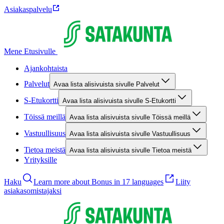
Asiakaspalvelu
Mene Etusivulle
Ajankohtaista
Palvelut
Avaa lista alisivuista sivulle Palvelut
S-Etukortti
Avaa lista alisivuista sivulle S-Etukortti
Töissä meillä
Avaa lista alisivuista sivulle Töissä meillä
Vastuullisuus
Avaa lista alisivuista sivulle Vastuullisuus
Tietoa meistä
Avaa lista alisivuista sivulle Tietoa meistä
Yrityksille
Haku
Learn more about Bonus in 17 languages
Liity
asiakasomistajaksi