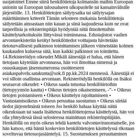
suojatoimet Emme siirrä henkilötietoja kolmansiin maihin Euroopan
unionin tai Euroopan talousalueen ulkopuolelle tai kansainvälisille
järjestöille. 13. Henkilötietojen säilytysaika tai säilytysajan
määrittämisen kriteerit Tämän selosteen mukaisia henkilötietoja
säilytetään ainoastaan niin kauan ja siinä laajuudessa kuin ne ovat
tarpeellisia ja rekisterinpitäjä hyödyntää niitä ilmoitettuihin
käsittelytarkoituksiin liittyvässä toiminnassa. Edustajiston vaalien
arvontarekisteriin kerätyt henkilötiedot voittajasta hävitetään
tietoturvallisesti palkinnon toimittamisen jälkeen viimeistään kolmen
kuukauden kuluessa siitä, kun kaikki palkinnot on toimitettu.
14.Rekisteröidyn oikeudet Mikäli äänestäjä ei halua, että hänen
tietojaan käytetään arvonnassa, hän voi ilmoittaa nimensä ja
osuuskaupan jäsennumeronsa osoitteeseen
asiakaspalvelu.satakunta@sok.fi pp.kk.2024 mennessä. Äänestäjä ei
voi silloin osallistua arvontaan. Rekisteröidyllä henkilöllä on lisäksi
seuraavat oikeudet: • Oikeus saada tutustua henkilötietoihin
(tietopyynnön kautta) • Oikeus tietojen oikaisemiseen, -”- • Oikeus
tietojen poistamiseen • Oikeus käsittelyn rajoittamiseen •
Vastustamisoikeus • Oikeus peruuttaa suostumus • Oikeus siirtää
tiedot järjestelmästä toiseen Jos henkilö haluaa käyttää näitä
oikeuksiaan tai saada lisätietoa henkilötietojensa käsittelystä, hän voi
olla yhteydessä tässä selosteessa mainittuun rekisterinpitäjään.
Henkilöllä on myös oikeus tehdä kantelu valvontaviranomaiselle, jos
hän katsoo, että häntä koskevien henkilötietojen käsittelyssä rikotaan
soveltuvaa tietosuojasääntelyä. 15. Suostumuksen peruuttaminen