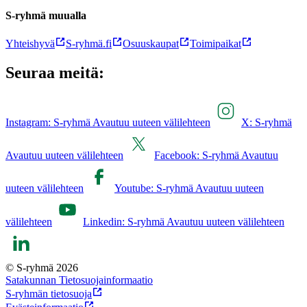
S-ryhmä muualla
Yhteishyvä
S-ryhmä.fi
Osuuskaupat
Toimipaikat
Seuraa meitä:
Instagram: S-ryhmä Avautuu uuteen välilehteen
X: S-ryhmä
Avautuu uuteen välilehteen
Facebook: S-ryhmä Avautuu
uuteen välilehteen
Youtube: S-ryhmä Avautuu uuteen
välilehteen
Linkedin: S-ryhmä Avautuu uuteen välilehteen
© S-ryhmä 2026
Satakunnan Tietosuojainformaatio
S-ryhmän tietosuoja