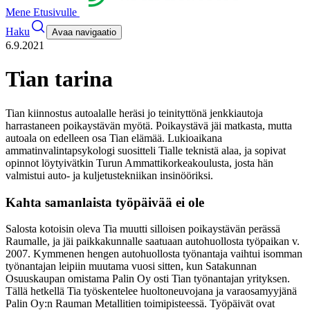
Mene Etusivulle
Haku
Avaa navigaatio
6.9.2021
Tian tarina
Tian kiinnostus autoalalle heräsi jo teinityttönä jenkkiautoja
harrastaneen poikaystävän myötä. Poikaystävä jäi matkasta, mutta
autoala on edelleen osa Tian elämää. Lukioaikana
ammatinvalintapsykologi suositteli Tialle teknistä alaa, ja sopivat
opinnot löytyivätkin Turun Ammattikorkeakoulusta, josta hän
valmistui auto- ja kuljetustekniikan insinööriksi.
Kahta samanlaista työpäivää ei ole
Salosta kotoisin oleva Tia muutti silloisen poikaystävän perässä
Raumalle, ja jäi paikkakunnalle saatuaan autohuollosta työpaikan v.
2007. Kymmenen hengen autohuollosta työnantaja vaihtui isomman
työnantajan leipiin muutama vuosi sitten, kun Satakunnan
Osuuskaupan omistama Palin Oy osti Tian työnantajan yrityksen.
Tällä hetkellä Tia työskentelee huoltoneuvojana ja varaosamyyjänä
Palin Oy:n Rauman Metallitien toimipisteessä. Työpäivät ovat