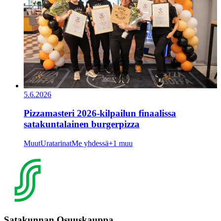
5.6.2026
Pizzamasteri 2026-kilpailun finaalissa
satakuntalainen burgerpizza
Muut
Uratarinat
Me yhdessä
+1 muu
Satakunnan Osuuskauppa