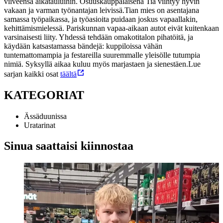
viiveensä aikatauluihin. Osuuskauppalaisena Tia viihtyy hyvin
vakaan ja varman työnantajan leivissä.
Tian mies on asentajana
samassa työpaikassa, ja työasioita puidaan joskus vapaallakin,
kehittämismielessä. Pariskunnan vapaa-aikaan autot eivät kuitenkaan
varsinaisesti liity. Yhdessä tehdään omakotitalon pihatöitä, ja
käydään katsastamassa bändejä: kuppiloissa vähän
tuntemattomampia ja festareilla suuremmalle yleisölle tutumpia
nimiä. Syksyllä aikaa kuluu myös marjastaen ja sienestäen.
Lue
sarjan kaikki osat
täältä
KATEGORIAT
Ässäduunissa
Uratarinat
Sinua saattaisi kiinnostaa