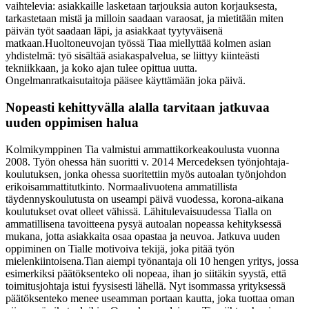
vaihtelevia: asiakkaille lasketaan tarjouksia auton korjauksesta,
tarkastetaan mistä ja milloin saadaan varaosat, ja mietitään miten
päivän työt saadaan läpi, ja asiakkaat tyytyväisenä
matkaan.
Huoltoneuvojan työssä Tiaa miellyttää kolmen asian
yhdistelmä: työ sisältää asiakaspalvelua, se liittyy kiinteästi
tekniikkaan, ja koko ajan tulee opittua uutta.
Ongelmanratkaisutaitoja pääsee käyttämään joka päivä.
Nopeasti kehittyvälla alalla tarvitaan jatkuvaa
uuden oppimisen halua
Kolmikymppinen Tia valmistui ammattikorkeakoulusta vuonna
2008. Työn ohessa hän suoritti v. 2014 Mercedeksen työnjohtaja-
koulutuksen, jonka ohessa suoritettiin myös autoalan työnjohdon
erikoisammattitutkinto. Normaalivuotena ammatillista
täydennyskoulutusta on useampi päivä vuodessa, korona-aikana
koulutukset ovat olleet vähissä. Lähitulevaisuudessa Tialla on
ammatillisena tavoitteena pysyä autoalan nopeassa kehityksessä
mukana, jotta asiakkaita osaa opastaa ja neuvoa. Jatkuva uuden
oppiminen on Tialle motivoiva tekijä, joka pitää työn
mielenkiintoisena.
Tian aiempi työnantaja oli 10 hengen yritys, jossa
esimerkiksi päätöksenteko oli nopeaa, ihan jo siitäkin syystä, että
toimitusjohtaja istui fyysisesti lähellä. Nyt isommassa yrityksessä
päätöksenteko menee useamman portaan kautta, joka tuottaa oman