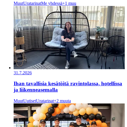
Muut
Uratarinat
Me yhdessä
+1 muu
31.7.2026
Ihan tavallisia kesätöitä ravintolassa, hotellissa
ja liikenneasemalla
Muut
Uutiset
Uratarinat
+2 muuta