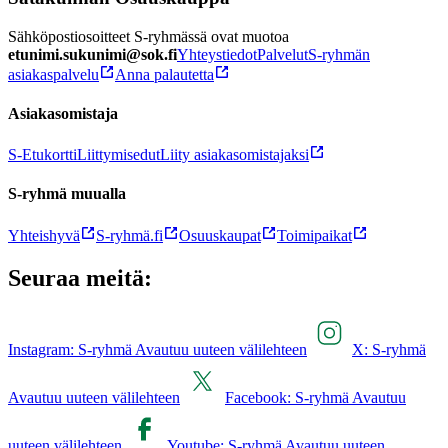
Sähköpostiosoitteet S-ryhmässä ovat muotoa
etunimi.sukunimi@sok.fi
Yhteystiedot
Palvelut
S-ryhmän
asiakaspalvelu
Anna palautetta
Asiakasomistaja
S-Etukortti
Liittymisedut
Liity asiakasomistajaksi
S-ryhmä muualla
Yhteishyvä
S-ryhmä.fi
Osuuskaupat
Toimipaikat
Seuraa meitä:
Instagram: S-ryhmä Avautuu uuteen välilehteen
X: S-ryhmä
Avautuu uuteen välilehteen
Facebook: S-ryhmä Avautuu
uuteen välilehteen
Youtube: S-ryhmä Avautuu uuteen