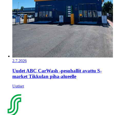
2.7.2026
Uudet ABC CarWash -pesuhallit avattu S-
market Tikkulan piha-alueelle
Uutiset