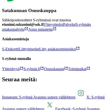
Satakunnan Osuuskauppa
Sähköpostiosoitteet S-ryhmässä ovat muotoa
etunimi.sukunimi@sok.fi
Yhteystiedot
Palvelut
S-ryhmän
asiakaspalvelu
Anna palautetta
Asiakasomistaja
S-Etukortti
Liittymisedut
Liity asiakasomistajaksi
S-ryhmä muualla
Yhteishyvä
S-ryhmä.fi
Osuuskaupat
Toimipaikat
Seuraa meitä:
Instagram: S-ryhmä Avautuu uuteen välilehteen
X: S-ryhmä
Avautuu uuteen välilehteen
Facebook: S-ryhmä Avautuu