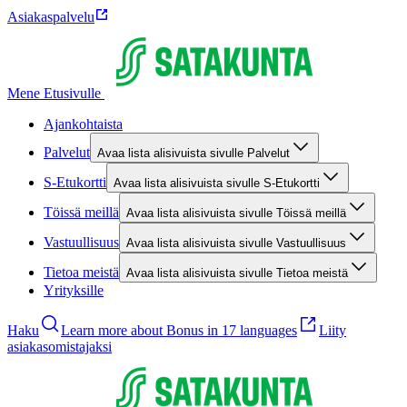
Asiakaspalvelu
Mene Etusivulle
Ajankohtaista
Palvelut
Avaa lista alisivuista sivulle Palvelut
S-Etukortti
Avaa lista alisivuista sivulle S-Etukortti
Töissä meillä
Avaa lista alisivuista sivulle Töissä meillä
Vastuullisuus
Avaa lista alisivuista sivulle Vastuullisuus
Tietoa meistä
Avaa lista alisivuista sivulle Tietoa meistä
Yrityksille
Haku
Learn more about Bonus in 17 languages
Liity
asiakasomistajaksi