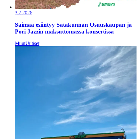
3.7.2026
Saimaa esiintyy Satakunnan Osuuskaupan ja
Pori Jazzin maksuttomassa konsertissa
Muut
Uutiset