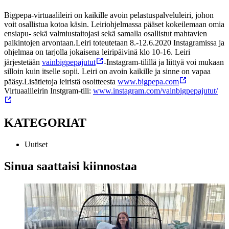
Bigpepa-virtuaalileiri on kaikille avoin pelastuspalveluleiri, johon
voit osallistua kotoa käsin. Leiriohjelmassa pääset kokeilemaan omia
ensiapu- sekä valmiustaitojasi sekä samalla osallistut mahtavien
palkintojen arvontaan.
Leiri toteutetaan 8.-12.6.2020 Instagramissa ja
ohjelmaa on tarjolla jokaisena leiripäivinä klo 10-16. Leiri
järjestetään
vainbigpepajutut
-Instagram-tilillä ja liittyä voi mukaan
silloin kuin itselle sopii. Leiri on avoin kaikille ja sinne on vapaa
pääsy.
Lisätietoja leiristä osoitteesta
www.bigpepa.com
Virtuaalileirin Instgram-tili:
www.instagram.com/vainbigpepajutut/
KATEGORIAT
Uutiset
Sinua saattaisi kiinnostaa