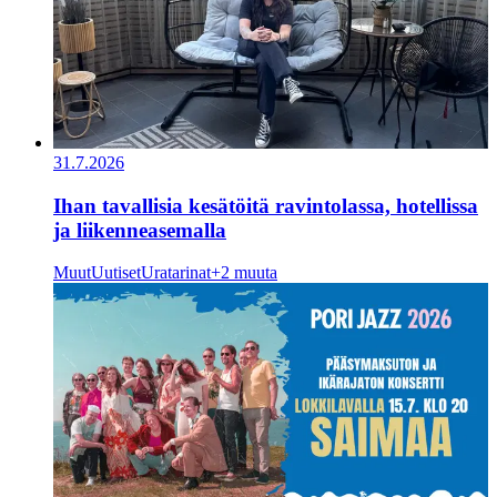
31.7.2026
Ihan tavallisia kesätöitä ravintolassa, hotellissa
ja liikenneasemalla
Muut
Uutiset
Uratarinat
+2 muuta