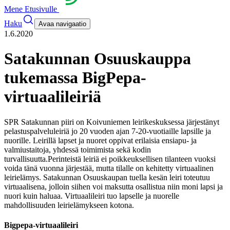
Mene Etusivulle
Haku
Avaa navigaatio
1.6.2020
Satakunnan Osuuskauppa
tukemassa BigPepa-
virtuaalileiriä
SPR Satakunnan piiri on Koivuniemen leirikeskuksessa järjestänyt
pelastuspalveluleiriä jo 20 vuoden ajan 7-20-vuotiaille lapsille ja
nuorille. Leirillä lapset ja nuoret oppivat erilaisia ensiapu- ja
valmiustaitoja, yhdessä toimimista sekä kodin
turvallisuutta.
Perinteistä leiriä ei poikkeuksellisen tilanteen vuoksi
voida tänä vuonna järjestää, mutta tilalle on kehitetty virtuaalinen
leirielämys. Satakunnan Osuuskaupan tuella kesän leiri toteutuu
virtuaalisena, jolloin siihen voi maksutta osallistua niin moni lapsi ja
nuori kuin haluaa. Virtuaalileiri tuo lapselle ja nuorelle
mahdollisuuden leirielämykseen kotona.
Bigpepa-virtuaalileiri