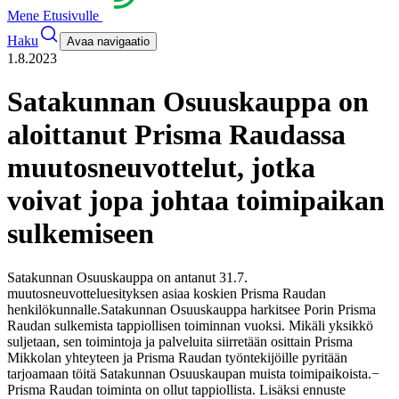
Mene Etusivulle
Haku
Avaa navigaatio
1.8.2023
Satakunnan Osuuskauppa on
aloittanut Prisma Raudassa
muutosneuvottelut, jotka
voivat jopa johtaa toimipaikan
sulkemiseen
Satakunnan Osuuskauppa on antanut 31.7.
muutosneuvotteluesityksen asiaa koskien Prisma Raudan
henkilökunnalle.
Satakunnan Osuuskauppa harkitsee Porin Prisma
Raudan sulkemista tappiollisen toiminnan vuoksi. Mikäli yksikkö
suljetaan, sen toimintoja ja palveluita siirretään osittain Prisma
Mikkolan yhteyteen ja Prisma Raudan työntekijöille pyritään
tarjoamaan töitä Satakunnan Osuuskaupan muista toimipaikoista.
−
Prisma Raudan toiminta on ollut tappiollista. Lisäksi ennuste