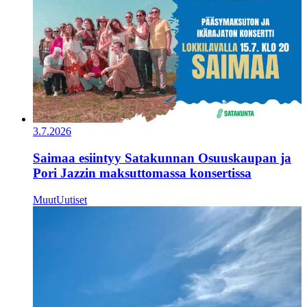
3.7.2026
Saimaa esiintyy Satakunnan Osuuskaupan ja
Pori Jazzin maksuttomassa konsertissa
Muut
Uutiset