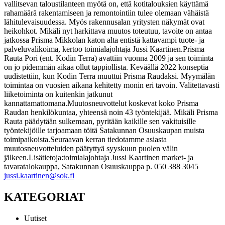
vallitsevan taloustilanteen myötä on, että kotitalouksien käyttämä
rahamäärä rakentamiseen ja remontointiin tulee olemaan vähäistä
lähitulevaisuudessa. Myös rakennusalan yritysten näkymät ovat
heikohkot. Mikäli nyt harkittava muutos toteutuu, tavoite on antaa
jatkossa Prisma Mikkolan katon alta entistä kattavampi tuote- ja
palveluvalikoima, kertoo toimialajohtaja Jussi Kaartinen.
Prisma
Rauta Pori (ent. Kodin Terra) avattiin vuonna 2009 ja sen toiminta
on jo pidemmän aikaa ollut tappiollista. Keväällä 2022 konseptia
uudistettiin, kun Kodin Terra muuttui Prisma Raudaksi. Myymälän
toimintaa on vuosien aikana kehitetty monin eri tavoin. Valitettavasti
liiketoiminta on kuitenkin jatkunut
kannattamattomana.
Muutosneuvottelut koskevat koko Prisma
Raudan henkilökuntaa, yhteensä noin 43 työntekijää. Mikäli Prisma
Rauta päädytään sulkemaan, pyritään kaikille sen vakituisille
työntekijöille tarjoamaan töitä Satakunnan Osuuskaupan muista
toimipaikoista.
Seuraavan kerran tiedotamme asiasta
muutosneuvotteluiden päätyttyä syyskuun puolen välin
jälkeen.
Lisätietoja:
toimialajohtaja Jussi Kaartinen
market- ja
tavaratalokauppa, Satakunnan Osuuskauppa
p. 050 388 3045
jussi.kaartinen@sok.fi
KATEGORIAT
Uutiset