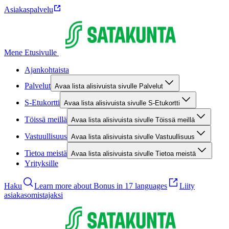
Asiakaspalvelu
Mene Etusivulle
Ajankohtaista
Palvelut
Avaa lista alisivuista sivulle Palvelut
S-Etukortti
Avaa lista alisivuista sivulle S-Etukortti
Töissä meillä
Avaa lista alisivuista sivulle Töissä meillä
Vastuullisuus
Avaa lista alisivuista sivulle Vastuullisuus
Tietoa meistä
Avaa lista alisivuista sivulle Tietoa meistä
Yrityksille
Haku
Learn more about Bonus in 17 languages
Liity
asiakasomistajaksi