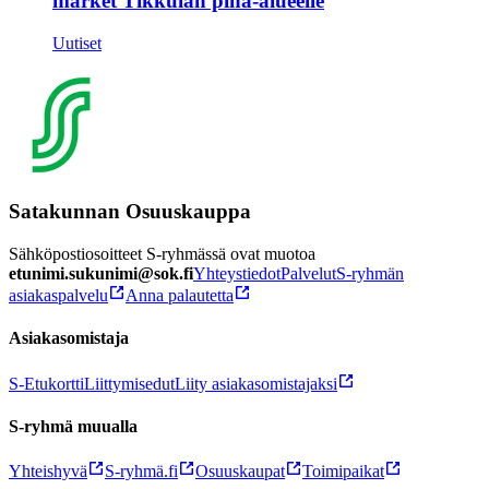
market Tikkulan piha-alueelle
Uutiset
Satakunnan Osuuskauppa
Sähköpostiosoitteet S-ryhmässä ovat muotoa
etunimi.sukunimi@sok.fi
Yhteystiedot
Palvelut
S-ryhmän
asiakaspalvelu
Anna palautetta
Asiakasomistaja
S-Etukortti
Liittymisedut
Liity asiakasomistajaksi
S-ryhmä muualla
Yhteishyvä
S-ryhmä.fi
Osuuskaupat
Toimipaikat