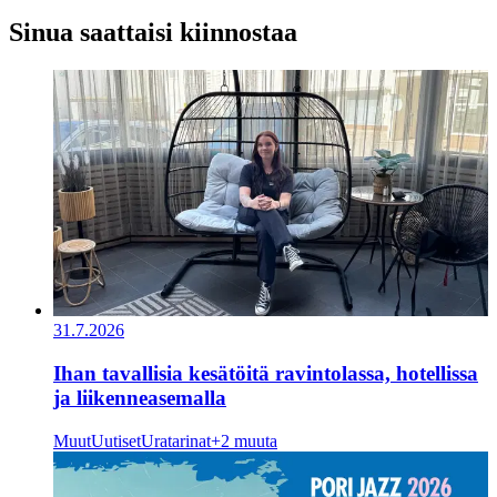
Sinua saattaisi kiinnostaa
31.7.2026
Ihan tavallisia kesätöitä ravintolassa, hotellissa
ja liikenneasemalla
Muut
Uutiset
Uratarinat
+2 muuta