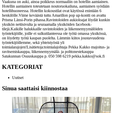
Vaakuna on auki, ainoa poikkeus normaaliin on hotellin aamiainen.
Hotellin aamiainen toteutetaan noutoruokailuna, aamiainen syödään
hotellihuoneessa. Hotellin kokoustilat ovat käytössä enintään 6
henkilölle.
Viime keväästä tuttu Amarillon pop up-kontti on avattu
Prisma Länsi-Porin pihassa.
Ravintoloiden aukioloajat löydät kunkin
yksikön nettisivulta ja seuraamalla yksiköiden facebook-
tilejä.
Kaikille halukkaille ravintoloiden ja liikennemyymälöiden
työntekijöille, joille ei sulkutilanteessa ole työtä omassa yksikössä,
on löydetty työtä kaupan puolelta. Lämmin kiitos joustavuudesta
työntekijöillemme, sekä yhteistyöstä yli
toimialarajojen!
Lisätietoja:
toimialajohtaja Pekka Kakko
majoitus- ja
ravitsemiskauppa, liikennemyymälä- ja polttonestekauppa
Satakunnan Osuuskauppa
p. 050 598 6219
pekka.kakko@sok.fi
KATEGORIAT
Uutiset
Sinua saattaisi kiinnostaa