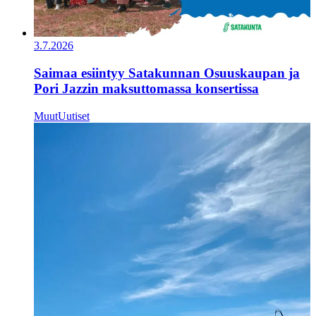
3.7.2026
Saimaa esiintyy Satakunnan Osuuskaupan ja
Pori Jazzin maksuttomassa konsertissa
Muut
Uutiset