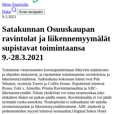
Mene Etusivulle
Haku
Avaa navigaatio
9.3.2021
Satakunnan Osuuskaupan
ravintolat ja liikennemyymälät
supistavat toimintaansa
9.-28.3.2021
Toimimme viranomaisten koronapandemiaan liittyvien määräysten
ja ohjeiden mukaisesti, ja rajoitamme toimintaamme ravintoloissa ja
liikennemyymälöissä. Sulkuaikana kokonaan kiinni ovat Pub
Winston, ravintola Torero ja Coffee House. Rajoitetusti toimivat
Rosso, Fafa`s, Amarillo, Prisma Ravintolamaailma ja ABC-
liikennemyymälät. Näistä yksiköistä voi ostaa noutoruokaa joko
etukäteen tilaten tai paikan päällä ostaen. Ravintolasaliin ei voi jäädä
syömään ruoka-annoksia. Noutopöytää ei sulkuaikana ole tarjolla
ravintoloissamme ja liikennemyymälöissämme. ABC-marketit ja
polttonesteiden myynti toimivat normaalisti.
Original Sokos Hotel