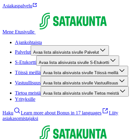
Asiakaspalvelu
Mene Etusivulle
Ajankohtaista
Palvelut
Avaa lista alisivuista sivulle Palvelut
S-Etukortti
Avaa lista alisivuista sivulle S-Etukortti
Töissä meillä
Avaa lista alisivuista sivulle Töissä meillä
Vastuullisuus
Avaa lista alisivuista sivulle Vastuullisuus
Tietoa meistä
Avaa lista alisivuista sivulle Tietoa meistä
Yrityksille
Haku
Learn more about Bonus in 17 languages
Liity
asiakasomistajaksi