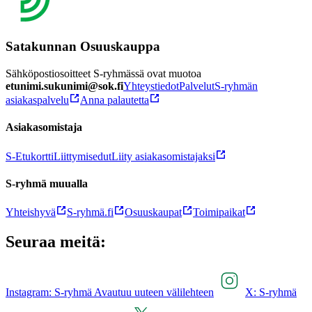
Satakunnan Osuuskauppa
Sähköpostiosoitteet S-ryhmässä ovat muotoa
etunimi.sukunimi@sok.fi
Yhteystiedot
Palvelut
S-ryhmän
asiakaspalvelu
Anna palautetta
Asiakasomistaja
S-Etukortti
Liittymisedut
Liity asiakasomistajaksi
S-ryhmä muualla
Yhteishyvä
S-ryhmä.fi
Osuuskaupat
Toimipaikat
Seuraa meitä:
Instagram: S-ryhmä Avautuu uuteen välilehteen
X: S-ryhmä