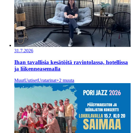
31.7.2026
Ihan tavallisia kesätöitä ravintolassa, hotellissa
ja liikenneasemalla
Muut
Uutiset
Uratarinat
+2 muuta