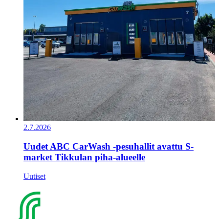
2.7.2026
Uudet ABC CarWash -pesuhallit avattu S-
market Tikkulan piha-alueelle
Uutiset