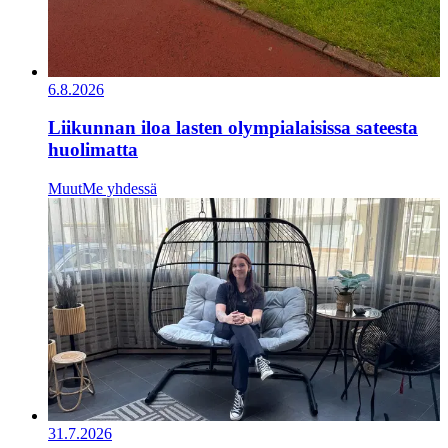
6.8.2026
Liikunnan iloa lasten olympialaisissa sateesta
huolimatta
Muut
Me yhdessä
31.7.2026