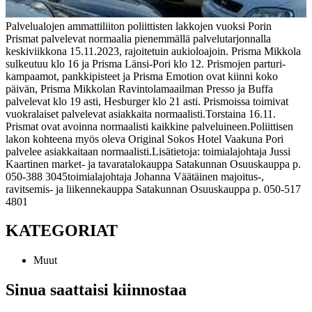
Palvelualojen ammattiliiton poliittisten lakkojen vuoksi Porin
Prismat palvelevat normaalia pienemmällä palvelutarjonnalla
keskiviikkona 15.11.2023, rajoitetuin aukioloajoin. Prisma Mikkola
sulkeutuu klo 16 ja Prisma Länsi-Pori klo 12. Prismojen parturi-
kampaamot, pankkipisteet ja Prisma Emotion ovat kiinni koko
päivän, Prisma Mikkolan Ravintolamaailman Presso ja Buffa
palvelevat klo 19 asti, Hesburger klo 21 asti. Prismoissa toimivat
vuokralaiset palvelevat asiakkaita normaalisti.
Torstaina 16.11.
Prismat ovat avoinna normaalisti kaikkine palveluineen.
Poliittisen
lakon kohteena myös oleva Original Sokos Hotel Vaakuna Pori
palvelee asiakkaitaan normaalisti.
Lisätietoja:
toimialajohtaja Jussi
Kaartinen
market- ja tavaratalokauppa
Satakunnan Osuuskauppa
p.
050-388 3045
toimialajohtaja Johanna Väätäinen
majoitus-,
ravitsemis- ja liikennekauppa
Satakunnan Osuuskauppa
p. 050-517
4801
KATEGORIAT
Muut
Sinua saattaisi kiinnostaa