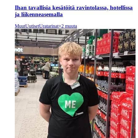
Ihan tavallisia kesätöitä ravintolassa, hotellissa
ja liikenneasemalla
Muut
Uutiset
Uratarinat
+2 muuta