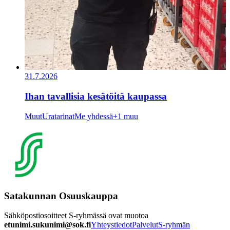
31.7.2026
Ihan tavallisia kesätöitä kaupassa
Muut
Uratarinat
Me yhdessä
+1 muu
Satakunnan Osuuskauppa
Sähköpostiosoitteet S-ryhmässä ovat muotoa
etunimi.sukunimi@sok.fi
Yhteystiedot
Palvelut
S-ryhmän