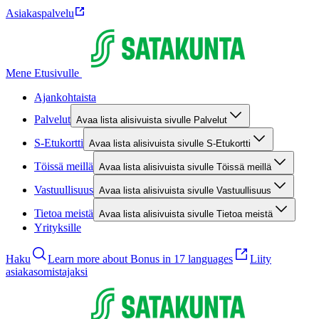
Asiakaspalvelu
Mene Etusivulle
Ajankohtaista
Palvelut
Avaa lista alisivuista sivulle Palvelut
S-Etukortti
Avaa lista alisivuista sivulle S-Etukortti
Töissä meillä
Avaa lista alisivuista sivulle Töissä meillä
Vastuullisuus
Avaa lista alisivuista sivulle Vastuullisuus
Tietoa meistä
Avaa lista alisivuista sivulle Tietoa meistä
Yrityksille
Haku
Learn more about Bonus in 17 languages
Liity
asiakasomistajaksi