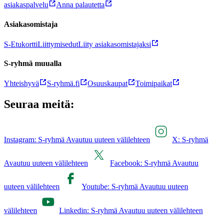
asiakaspalvelu
Anna palautetta
Asiakasomistaja
S-Etukortti
Liittymisedut
Liity asiakasomistajaksi
S-ryhmä muualla
Yhteishyvä
S-ryhmä.fi
Osuuskaupat
Toimipaikat
Seuraa meitä:
Instagram: S-ryhmä Avautuu uuteen välilehteen
X: S-ryhmä
Avautuu uuteen välilehteen
Facebook: S-ryhmä Avautuu
uuteen välilehteen
Youtube: S-ryhmä Avautuu uuteen
välilehteen
Linkedin: S-ryhmä Avautuu uuteen välilehteen