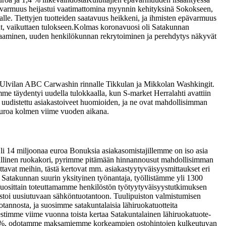
epävarmuus heijastui vaatimattomina myynnin kehityksinä Sokokseen,
lle. Tiettyjen tuotteiden saatavuus heikkeni, ja ihmisten epävarmuus
, vaikuttaen tulokseen.
Kolmas koronavuosi oli Satakunnan
kaaminen, uuden henkilökunnan rekrytoiminen ja perehdytys näkyvät
 Ulvilan ABC Carwashin rinnalle Tikkulan ja Mikkolan Washkingit.
e täydentyi uudella tulokkaalla, kun S-market Herralahti avattiin
uudistettu asiakastoiveet huomioiden, ja ne ovat mahdollisimman
euroa kolmen viime vuoden aikana.
 Yli 14 miljoonaa euroa Bonuksia asiakasomistajillemme on iso asia
dullinen ruokakori, pyrimme pitämään hinnannousut mahdollisimman
ttavat meihin, tästä kertovat mm. asiakastyytyväisyysmittaukset eri
atakunnan suurin yksityinen työnantaja, työllistämme yli 1300
Vuosittain toteuttamamme henkilöstön työtyytyväisyystutkimuksen
estoi uusiutuvaan sähköntuotantoon. Tuulipuiston valmistumisen
annosta, ja suosimme satakuntalaisia lähiruokatuotteita
imme viime vuonna toista kertaa Satakuntalainen lähiruokatuote-
oin 15 %, odotamme maksamiemme korkeampien ostohintojen kulkeutuvan