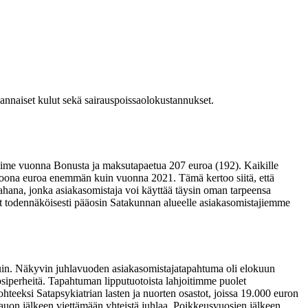
annaiset kulut sekä sairauspoissaolokustannukset.
iime vuonna Bonusta ja maksutapaetua 207 euroa (192). Kaikille
joona euroa enemmän kuin vuonna 2021. Tämä kertoo siitä, että
ahana, jonka asiakasomistaja voi käyttää täysin oman tarpeensa
at todennäköisesti pääosin Satakunnan alueelle asiakasomistajiemme
aeduin. Näkyvin juhlavuoden asiakasomistajatapahtuma oli elokuun
siperheitä. Tapahtuman lipputuotoista lahjoitimme puolet
teeksi Satapsykiatrian lasten ja nuorten osastot, joissa 19.000 euron
uon jälkeen viettämään yhteistä juhlaa. Poikkeusvuosien jälkeen