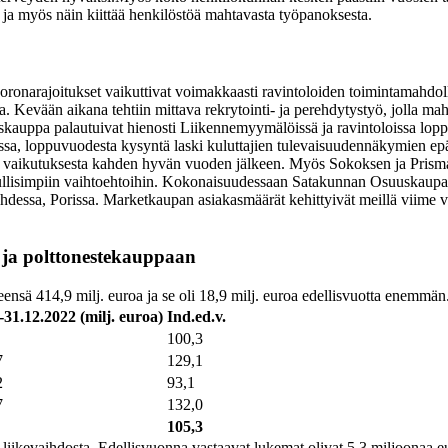
 ja myös näin kiittää henkilöstöä mahtavasta työpanoksesta.
Koronarajoitukset vaikuttivat voimakkaasti ravintoloiden toimintamahdol
alia. Kevään aikana tehtiin mittava rekrytointi- ja perehdytystyö, jolla 
auppa palautuivat hienosti Liikennemyymälöissä ja ravintoloissa lopp
sa, loppuvuodesta kysyntä laski kuluttajien tulevaisuudennäkymien ep
on vaikutuksesta kahden hyvän vuoden jälkeen. Myös Sokoksen ja Prisma
 edullisimpiin vaihtoehtoihin. Kokonaisuudessaan Satakunnan Osuuskaup
ralahdessa, Porissa. Marketkaupan asiakasmäärät kehittyivät meillä vii
- ja polttonestekauppaan
ensä 414,9 milj. euroa ja se oli 18,9 milj. euroa edellisvuotta enemmän
.-31.12.2022 (milj. euroa)
Ind.ed.v.
100,3
7
129,1
2
93,1
7
132,0
105,3
 liikevaihdosta. Edellisvuonna vastaavat lukemat olivat 5,3 miljoonaa e