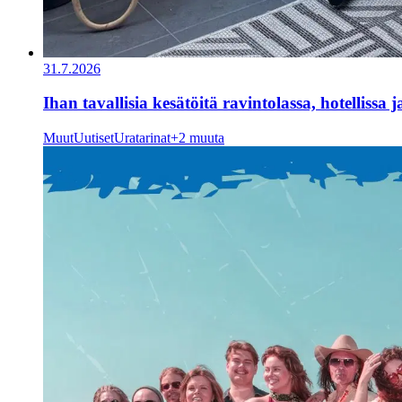
31.7.2026
Ihan tavallisia kesätöitä ravintolassa, hotellissa 
Muut
Uutiset
Uratarinat
+2 muuta