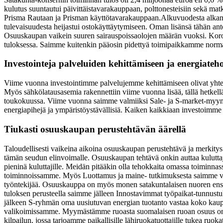
kulutus suuntautui päivittäistavarakauppaan, polttonesteisiin sekä m
Prisma Rautaan ja Prisman käyttötavarakauppaan.
Alkuvuodesta alkanu
tulevaisuudesta heijastui ostokäyttäytymiseen. Oman lisänsä tähän an
Osuuskaupan vaikein suuren sairauspoissaolojen määrän vuoksi. Koro
tuloksessa. Saimme kuitenkin pääosin pidettyä toimipaikkamme normaa
Investointeja palveluiden kehittämiseen ja energiate
Viime vuonna investointimme palvelujemme kehittämiseen olivat yhte
Myös sähkölatausasemia rakennettiin viime vuonna lisää, tällä hetke
toukokuussa. Viime vuonna saimme valmiiksi Sale- ja S-market-myymäl
energiapihejä ja ympäristöystävällisiä. Kaiken kaikkiaan investoim
Tiukasti osuuskaupan perustehtävän äärellä
Taloudellisesti vaikeina aikoina osuuskaupan perustehtävä ja merkitys 
tämän seudun elinvoimalle. Osuuskaupan tehtävä onkin auttaa kulut
pieninä kuluttajille. Meidän pitääkin olla tehokkaita omassa toiminn
toiminnoissamme. Myös Luottamus ja maine- tutkimuksesta saimme v
työntekijää. Osuuskauppa on myös monen satakuntalaisen nuoren ensi
tuloksen perusteella saimme jälleen Innostavimmat työpaikat-tunnustu
jälkeen S-ryhmän oma uusiutuvan energian tuotanto vastaa koko kau
valikoimissamme. Myymästämme ruoasta suomalaisen ruoan osuus on 80
kilpailun, jossa tarjoamme paikallisille lähiruokatuottajille tukea 