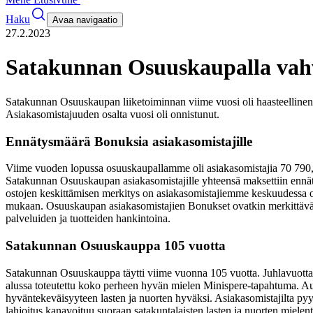
Haku
Avaa navigaatio
27.2.2023
Satakunnan Osuuskaupalla vahv
Satakunnan Osuuskaupan liiketoiminnan viime vuosi oli haasteellinen.
Asiakasomistajuuden osalta vuosi oli onnistunut.
Ennätysmäärä Bonuksia asiakasomistajille
Viime vuoden lopussa osuuskaupallamme oli asiakasomistajia 70 790, 
Satakunnan Osuuskaupan asiakasomistajille yhteensä maksettiin ennä
ostojen keskittämisen merkitys on asiakasomistajiemme keskuudessa oi
mukaan. Osuuskaupan asiakasomistajien Bonukset ovatkin merkittävä mä
palveluiden ja tuotteiden hankintoina.
Satakunnan Osuuskauppa 105 vuotta
Satakunnan Osuuskauppa täytti viime vuonna 105 vuotta. Juhlavuotta vi
alussa toteutettu koko perheen hyvän mielen Minispere-tapahtuma. Au
hyväntekeväisyyteen lasten ja nuorten hyväksi. Asiakasomistajilta pyy
lahjoitus kanavoituu suoraan satakuntalaisten lasten ja nuorten miele