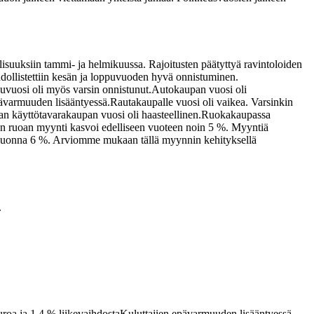
lisuuksiin tammi- ja helmikuussa. Rajoitusten päätyttyä ravintoloiden
mahdollistettiin kesän ja loppuvuoden hyvä onnistuminen.
uvuosi oli myös varsin onnistunut.
Autokaupan vuosi oli
ävarmuuden lisääntyessä.
Rautakaupalle vuosi oli vaikea. Varsinkin
n käyttötavarakaupan vuosi oli haasteellinen.
Ruokakaupassa
an ruoan myynti kasvoi edelliseen vuoteen noin 5 %. Myyntiä
me vuonna 6 %. Arviomme mukaan tällä myynnin kehityksellä
.
uroa ja 1,4 % liikevaihdosta
Kuluttajien epävarmuuden lisääntyessä