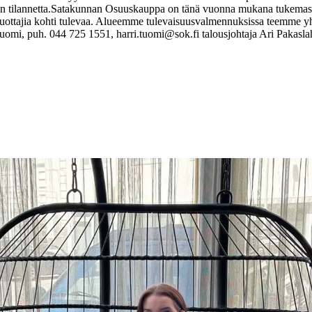
 tilannetta.
Satakunnan Osuuskauppa on tänä vuonna mukana tukemassa
antuottajia kohti tulevaa. Alueemme tulevaisuusvalmennuksissa teemme
Tuomi, puh. 044 725 1551, harri.tuomi@sok.fi
talousjohtaja Ari Pakasla