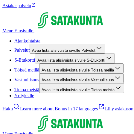
Asiakaspalvelu
Mene Etusivulle
Ajankohtaista
Palvelut
Avaa lista alisivuista sivulle Palvelut
S-Etukortti
Avaa lista alisivuista sivulle S-Etukortti
Töissä meillä
Avaa lista alisivuista sivulle Töissä meillä
Vastuullisuus
Avaa lista alisivuista sivulle Vastuullisuus
Tietoa meistä
Avaa lista alisivuista sivulle Tietoa meistä
Yrityksille
Haku
Learn more about Bonus in 17 languages
Liity asiakasom
Mene Etusivulle