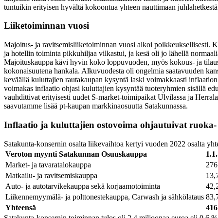
tuntuikin erityisen hyvältä kokoontua yhteen nauttimaan juhlahetkestä
Liiketoiminnan vuosi
Majoitus- ja ravitsemisliiketoiminnan vuosi alkoi poikkeuksellisesti. 
ja hotellin toiminta pikkuhiljaa vilkastui, ja kesä oli jo lähellä norma
Majoituskauppa kävi hyvin koko loppuvuoden, myös kokous- ja tilausk
kokonaisuutena hankala. Alkuvuodesta oli ongelmia saatavuuden kans
keväällä kuluttajien rautakaupan kysyntä laski voimakkaasti inflaati
voimakas inflaatio ohjasi kuluttajien kysyntää tuoteryhmien sisällä
vauhdittivat erityisesti uudet S-market-toimipaikat Ulvilassa ja Her
saavutamme lisää pt-kaupan markkinaosuutta Satakunnassa.
Inflaatio ja kuluttajien ostovoima ohjautuivat ruoka
Satakunta-konsernin osalta liikevaihtoa kertyi vuoden 2022 osalta yhte
Veroton myynti Satakunnan Osuuskauppa
1.1
Market- ja tavaratalokauppa
276
Matkailu- ja ravitsemiskauppa
13,
Auto- ja autotarvikekauppa sekä korjaamotoiminta
42,
Liikennemyymälä- ja polttonestekauppa, Carwash ja sähkölataus
83,
Yhteensä
416
Satakunta-konsernin toiminnan tulos oli 2,4 miljoonaa euroa eli 0,6 %