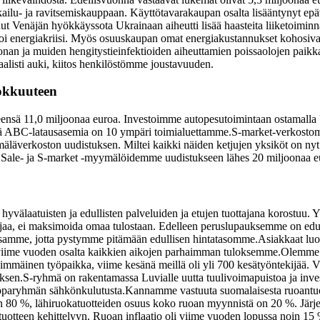
atkailu- ja ravitsemiskauppaan. Käyttötavarakaupan osalta lisääntynyt 
t Venäjän hyökkäyssota Ukrainaan aiheutti lisää haasteita liiketoiminna
toi energiakriisi. Myös osuuskaupan omat energiakustannukset kohosivat
nan ja muiden hengitystieinfektioiden aiheuttamien poissaolojen paik
listi auki, kiitos henkilöstömme joustavuuden.
hokkuuteen
ensä 11,0 miljoonaa euroa. Investoimme autopesutoimintaan ostamalla
llä ABC-latausasemia on 10 ympäri toimialuettamme.
S-market-verkostomm
äverkoston uudistuksen. Miltei kaikki näiden ketjujen yksiköt on nyt 
me Sale- ja S-market -myymälöidemme uudistukseen lähes 20 miljoonaa 
hyvälaatuisten ja edullisten palveluiden ja etujen tuottajana korostuu.
tajaa, ei maksimoida omaa tulostaan. Edelleen peruslupauksemme on e
assamme, jotta pystymme pitämään edullisen hintatasomme.
Asiakkaat luo
iime vuoden osalta kaikkien aikojen parhaimman tuloksemme.
Olemme S
mmäinen työpaikka, viime kesänä meillä oli yli 700 kesätyöntekijää. 
ksen.
S-ryhmä on rakentamassa Luvialle uutta tuulivoimapuistoa ja inv
pparyhmän sähkönkulutusta.
Kannamme vastuuta suomalaisesta ruoantuot
 %, lähiruokatuotteiden osuus koko ruoan myynnistä on 20 %. Järjest
ruokatuotteen kehittelyyn. Ruoan inflaatio oli viime vuoden lopussa n