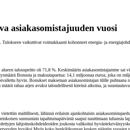
a asiakasomistajuuden vuosi
 Tulokseen vaikuttivat voimakkaasti kohonneet energia- ja energiajohd
alueen talouspeitto oli 71,8 %. Keskimäärin asiakasomistajamme sai v
tysmäärä Bonusta ja maksutapaetua: 14,1 miljoonaa euroa, joka on mil
vallettu hyvin. Bonukset maksetaan asiakasomistajan tilille puhtaana r
ärä rahaa arjen avuksi taloudellisesti kireinä aikoina, ja suuntautuv
etettiin maltillisesti, lähinnä erilaisin ajankohtaisin asiakasomistaj
rinkoisen sunnuntain tapahtumapäivästä saapui nauttimaan tuhansia lap
dettyjen lahjoituskohdeideoiden joukosta valikoitui hyväntekeväisyyskoh
nterveyden hyväksi.
Myös koko henkilökunnan kesken päästiin vuosien ta