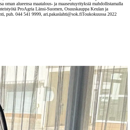
 oman alueensa maatalous- ja maaseutuyrityksiä mahdollistamalla
 yhteistyötä ProAgria Länsi-Suomen, Osuuskauppa Keulan ja
hti, puh. 044 541 9999, ari.pakaslahti@sok.fi
Toukokuussa 2022