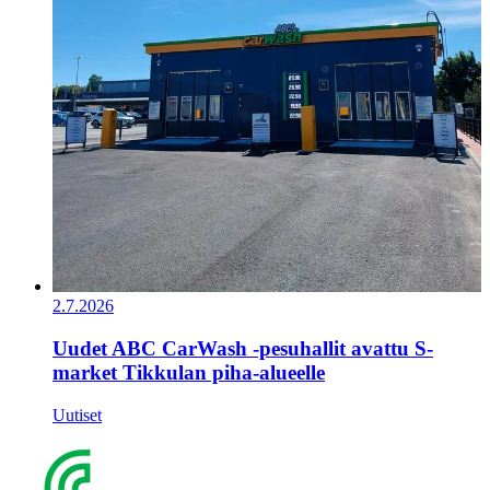
2.7.2026
Uudet ABC CarWash -pesuhallit avattu S-
market Tikkulan piha-alueelle
Uutiset