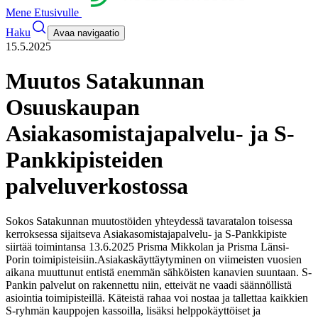
Mene Etusivulle
Haku
Avaa navigaatio
15.5.2025
Muutos Satakunnan
Osuuskaupan
Asiakasomistajapalvelu- ja S-
Pankkipisteiden
palveluverkostossa
Sokos Satakunnan muutostöiden yhteydessä tavaratalon toisessa
kerroksessa sijaitseva Asiakasomistajapalvelu- ja S-Pankkipiste
siirtää toimintansa 13.6.2025 Prisma Mikkolan ja Prisma Länsi-
Porin toimipisteisiin.
Asiakaskäyttäytyminen on viimeisten vuosien
aikana muuttunut entistä enemmän sähköisten kanavien suuntaan. S-
Pankin palvelut on rakennettu niin, etteivät ne vaadi säännöllistä
asiointia toimipisteillä. Käteistä rahaa voi nostaa ja tallettaa kaikkien
S-ryhmän kauppojen kassoilla, lisäksi helppokäyttöiset ja