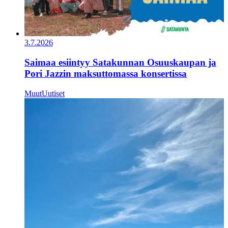
3.7.2026
Saimaa esiintyy Satakunnan Osuuskaupan ja
Pori Jazzin maksuttomassa konsertissa
Muut
Uutiset