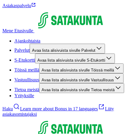
Asiakaspalvelu
Mene Etusivulle
Ajankohtaista
Palvelut
Avaa lista alisivuista sivulle Palvelut
S-Etukortti
Avaa lista alisivuista sivulle S-Etukortti
Töissä meillä
Avaa lista alisivuista sivulle Töissä meillä
Vastuullisuus
Avaa lista alisivuista sivulle Vastuullisuus
Tietoa meistä
Avaa lista alisivuista sivulle Tietoa meistä
Yrityksille
Haku
Learn more about Bonus in 17 languages
Liity
asiakasomistajaksi