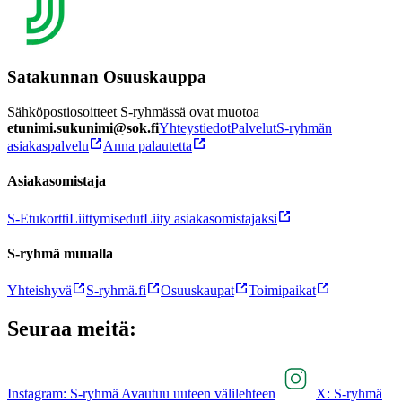
Satakunnan Osuuskauppa
Sähköpostiosoitteet S-ryhmässä ovat muotoa
etunimi.sukunimi@sok.fi
Yhteystiedot
Palvelut
S-ryhmän
asiakaspalvelu
Anna palautetta
Asiakasomistaja
S-Etukortti
Liittymisedut
Liity asiakasomistajaksi
S-ryhmä muualla
Yhteishyvä
S-ryhmä.fi
Osuuskaupat
Toimipaikat
Seuraa meitä:
Instagram: S-ryhmä Avautuu uuteen välilehteen
X: S-ryhmä