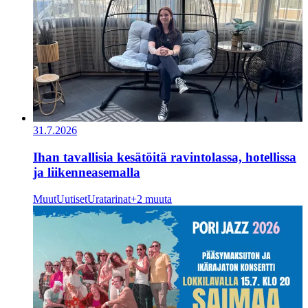
31.7.2026
Ihan tavallisia kesätöitä ravintolassa, hotellissa
ja liikenneasemalla
Muut
Uutiset
Uratarinat
+2 muuta