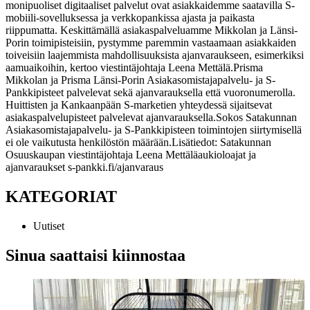
monipuoliset digitaaliset palvelut ovat asiakkaidemme saatavilla S-
mobiili-sovelluksessa ja verkkopankissa ajasta ja paikasta
riippumatta. Keskittämällä asiakaspalveluamme Mikkolan ja Länsi-
Porin toimipisteisiin, pystymme paremmin vastaamaan asiakkaiden
toiveisiin laajemmista mahdollisuuksista ajanvaraukseen, esimerkiksi
aamuaikoihin, kertoo viestintäjohtaja Leena Mettälä.
Prisma
Mikkolan ja Prisma Länsi-Porin Asiakasomistajapalvelu- ja S-
Pankkipisteet palvelevat sekä ajanvarauksella että vuoronumerolla.
Huittisten ja Kankaanpään S-marketien yhteydessä sijaitsevat
asiakaspalvelupisteet palvelevat ajanvarauksella.
Sokos Satakunnan
Asiakasomistajapalvelu- ja S-Pankkipisteen toimintojen siirtymisellä
ei ole vaikutusta henkilöstön määrään.
Lisätiedot: Satakunnan
Osuuskaupan viestintäjohtaja Leena Mettälä
aukioloajat ja
ajanvaraukset s-pankki.fi/ajanvaraus
KATEGORIAT
Uutiset
Sinua saattaisi kiinnostaa