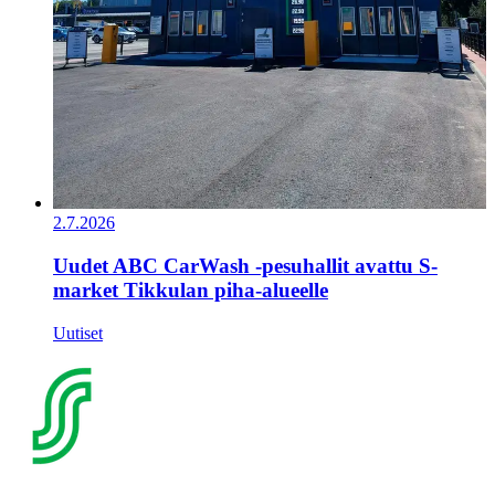
2.7.2026
Uudet ABC CarWash -pesuhallit avattu S-
market Tikkulan piha-alueelle
Uutiset