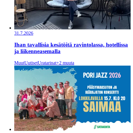
31.7.2026
Ihan tavallisia kesätöitä ravintolassa, hotellissa
ja liikenneasemalla
Muut
Uutiset
Uratarinat
+2 muuta