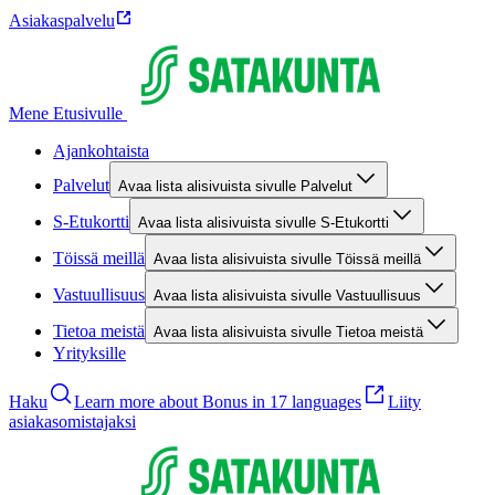
Asiakaspalvelu
Mene Etusivulle
Ajankohtaista
Palvelut
Avaa lista alisivuista sivulle Palvelut
S-Etukortti
Avaa lista alisivuista sivulle S-Etukortti
Töissä meillä
Avaa lista alisivuista sivulle Töissä meillä
Vastuullisuus
Avaa lista alisivuista sivulle Vastuullisuus
Tietoa meistä
Avaa lista alisivuista sivulle Tietoa meistä
Yrityksille
Haku
Learn more about Bonus in 17 languages
Liity
asiakasomistajaksi