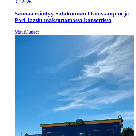
3.7.2026
Saimaa esiintyy Satakunnan Osuuskaupan ja
Pori Jazzin maksuttomassa konsertissa
Muut
Uutiset