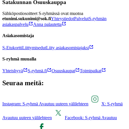
Satakunnan Osuuskauppa
Sähköpostiosoitteet S-ryhmässä ovat muotoa
etunimi.sukunimi@sok.fi
Yhteystiedot
Palvelut
S-ryhmän
asiakaspalvelu
Anna palautetta
Asiakasomistaja
S-Etukortti
Liittymisedut
Liity asiakasomistajaksi
S-ryhmä muualla
Yhteishyvä
S-ryhmä.fi
Osuuskaupat
Toimipaikat
Seuraa meitä:
Instagram: S-ryhmä Avautuu uuteen välilehteen
X: S-ryhmä
Avautuu uuteen välilehteen
Facebook: S-ryhmä Avautuu