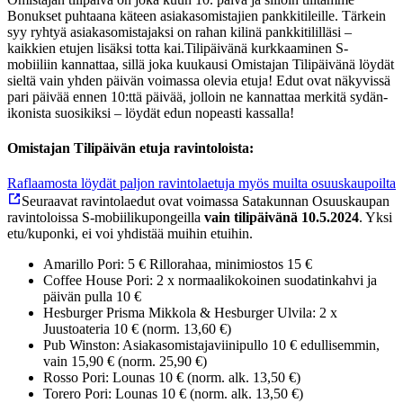
Bonukset puhtaana käteen asiakasomistajien pankkitileille. Tärkein
syy ryhtyä asiakasomistajaksi on rahan kilinä pankkitililläsi –
kaikkien etujen lisäksi totta kai.
Tilipäivänä kurkkaaminen S-
mobiiliin kannattaa, sillä joka kuukausi Omistajan Tilipäivänä löydät
sieltä vain yhden päivän voimassa olevia etuja! Edut ovat näkyvissä
pari päivää ennen 10:ttä päivää, jolloin ne kannattaa merkitä sydän-
ikonista suosikiksi – löydät edun nopeasti kassalla!
Omistajan Tilipäivän etuja ravintoloista:
Raflaamosta löydät paljon ravintolaetuja myös muilta osuuskaupoilta
Seuraavat ravintolaedut ovat voimassa Satakunnan Osuuskaupan
ravintoloissa S-mobiilikupongeilla
vain tilipäivänä 10.5.2024
. Yksi
etu/kuponki, ei voi yhdistää muihin etuihin.
Amarillo Pori: 5 € Rillorahaa, minimiostos 15 €
Coffee House Pori: 2 x normaalikokoinen suodatinkahvi ja
päivän pulla 10 €
Hesburger Prisma Mikkola & Hesburger Ulvila: 2 x
Juustoateria 10 € (norm. 13,60 €)
Pub Winston: Asiakasomistajaviinipullo 10 € edullisemmin,
vain 15,90 € (norm. 25,90 €)
Rosso Pori: Lounas 10 € (norm. alk. 13,50 €)
Torero Pori: Lounas 10 € (norm. alk. 13,50 €)