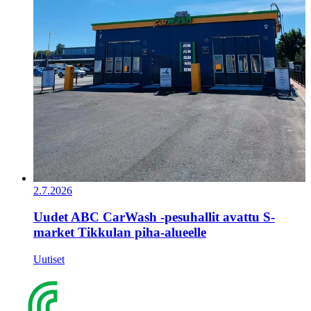
2.7.2026
Uudet ABC CarWash -pesuhallit avattu S-
market Tikkulan piha-alueelle
Uutiset