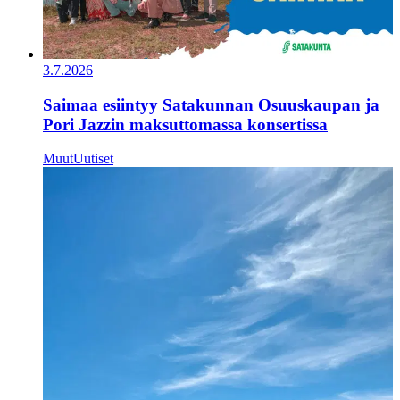
3.7.2026
Saimaa esiintyy Satakunnan Osuuskaupan ja
Pori Jazzin maksuttomassa konsertissa
Muut
Uutiset