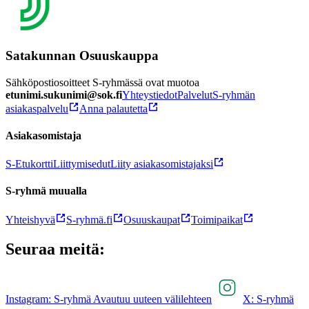
Satakunnan Osuuskauppa
Sähköpostiosoitteet S-ryhmässä ovat muotoa
etunimi.sukunimi@sok.fi
Yhteystiedot
Palvelut
S-ryhmän
asiakaspalvelu
Anna palautetta
Asiakasomistaja
S-Etukortti
Liittymisedut
Liity asiakasomistajaksi
S-ryhmä muualla
Yhteishyvä
S-ryhmä.fi
Osuuskaupat
Toimipaikat
Seuraa meitä:
Instagram: S-ryhmä Avautuu uuteen välilehteen
X: S-ryhmä