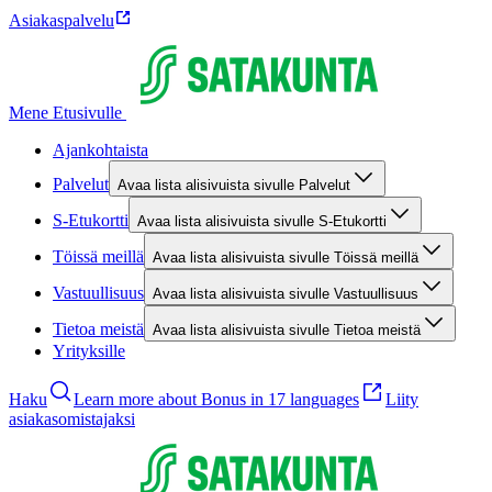
Asiakaspalvelu
Mene Etusivulle
Ajankohtaista
Palvelut
Avaa lista alisivuista sivulle Palvelut
S-Etukortti
Avaa lista alisivuista sivulle S-Etukortti
Töissä meillä
Avaa lista alisivuista sivulle Töissä meillä
Vastuullisuus
Avaa lista alisivuista sivulle Vastuullisuus
Tietoa meistä
Avaa lista alisivuista sivulle Tietoa meistä
Yrityksille
Haku
Learn more about Bonus in 17 languages
Liity
asiakasomistajaksi