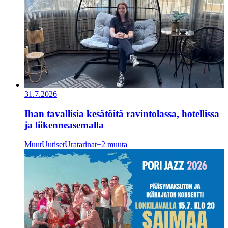
31.7.2026
Ihan tavallisia kesätöitä ravintolassa, hotellissa
ja liikenneasemalla
Muut
Uutiset
Uratarinat
+2 muuta