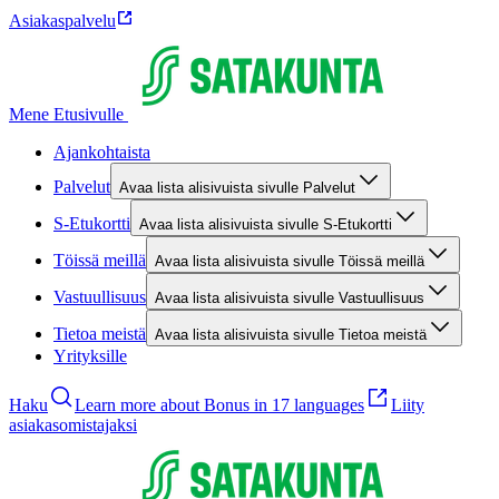
Asiakaspalvelu
Mene Etusivulle
Ajankohtaista
Palvelut
Avaa lista alisivuista sivulle Palvelut
S-Etukortti
Avaa lista alisivuista sivulle S-Etukortti
Töissä meillä
Avaa lista alisivuista sivulle Töissä meillä
Vastuullisuus
Avaa lista alisivuista sivulle Vastuullisuus
Tietoa meistä
Avaa lista alisivuista sivulle Tietoa meistä
Yrityksille
Haku
Learn more about Bonus in 17 languages
Liity
asiakasomistajaksi