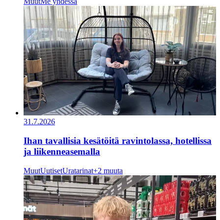
Muut
Me yhdessä
31.7.2026
Ihan tavallisia kesätöitä ravintolassa, hotellissa
ja liikenneasemalla
Muut
Uutiset
Uratarinat
+2 muuta