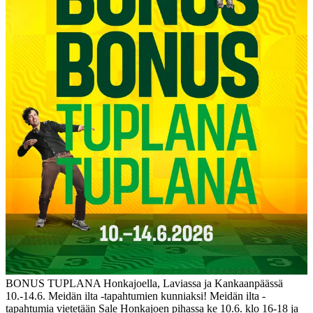
BONUS TUPLANA Honkajoella, Laviassa ja Kankaanpäässä
10.-14.6. Meidän ilta -tapahtumien kunniaksi! Meidän ilta -
tapahtumia vietetään Sale Honkajoen pihassa ke 10.6. klo 16-18 ja