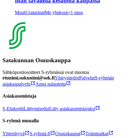
Ihan tavallisia kesätöitä kaupassa
Muut
Uratarinat
Me yhdessä
+1 muu
Satakunnan Osuuskauppa
Sähköpostiosoitteet S-ryhmässä ovat muotoa
etunimi.sukunimi@sok.fi
Yhteystiedot
Palvelut
S-ryhmän
asiakaspalvelu
Anna palautetta
Asiakasomistaja
S-Etukortti
Liittymisedut
Liity asiakasomistajaksi
S-ryhmä muualla
Yhteishyvä
S-ryhmä.fi
Osuuskaupat
Toimipaikat